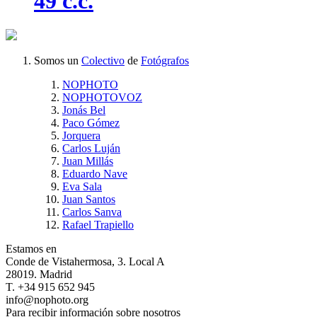
49 c.c.
Somos un
Colectivo
de
Fotógrafos
NOPHOTO
NOPHOTOVOZ
Jonás Bel
Paco Gómez
Jorquera
Carlos Luján
Juan Millás
Eduardo Nave
Eva Sala
Juan Santos
Carlos Sanva
Rafael Trapiello
Estamos en
Conde de Vistahermosa, 3. Local A
28019. Madrid
T. +34 915 652 945
info@nophoto.org
Para recibir información sobre nosotros