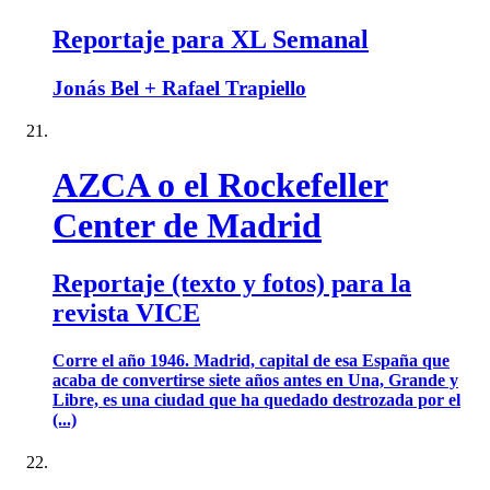
Reportaje para XL Semanal
Jonás Bel + Rafael Trapiello
AZCA o el Rockefeller
Center de Madrid
Reportaje (texto y fotos) para la
revista VICE
Corre el año 1946. Madrid, capital de esa España que
acaba de convertirse siete años antes en Una, Grande y
Libre, es una ciudad que ha quedado destrozada por el
(...)