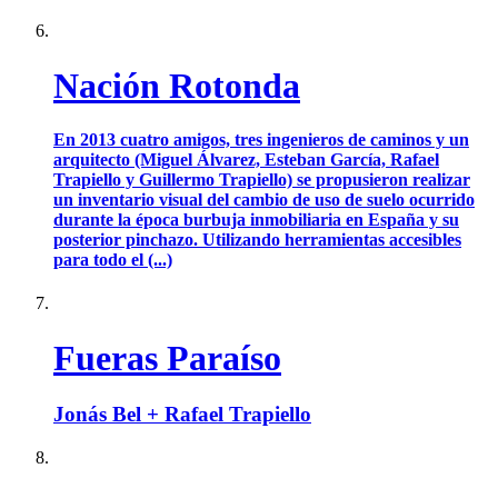
Nación Rotonda
En 2013 cuatro amigos, tres ingenieros de caminos y un
arquitecto (Miguel Álvarez, Esteban García, Rafael
Trapiello y Guillermo Trapiello) se propusieron realizar
un inventario visual del cambio de uso de suelo ocurrido
durante la época burbuja inmobiliaria en España y su
posterior pinchazo. Utilizando herramientas accesibles
para todo el (...)
Fueras Paraíso
Jonás Bel + Rafael Trapiello