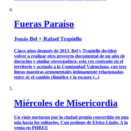
Fueras Paraíso
Jonás Bel + Rafael Trapiello
Cinco años después de 2013, Bel y Trapiello deciden
volver a realizar otro proyecto documental de un año de
duración y similar envergadura, esta vez centrado en el
territorio y acotado a la Comunidad Valenciana, con tres
líneas maestras argumentales íntimamente relacionadas
entre sí: el cambio climático y la escasez (...)
Miércoles de Misericordia
Un viaje nocturno por la ciudad propia convertido en una
oda hacia los solitarios. Con prólogo de Elvira Lindo. A la
venta en PHREE