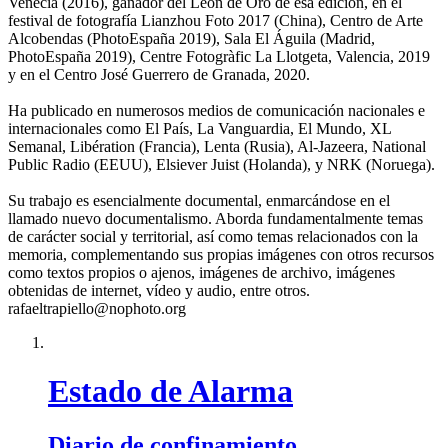
Venecia (2016), ganador del León de Oro de esa edición, en el
festival de fotografía Lianzhou Foto 2017 (China), Centro de Arte
Alcobendas (PhotoEspaña 2019), Sala El Águila (Madrid,
PhotoEspaña 2019), Centre Fotogràfic La Llotgeta, Valencia, 2019
y en el Centro José Guerrero de Granada, 2020.
Ha publicado en numerosos medios de comunicación nacionales e
internacionales como El País, La Vanguardia, El Mundo, XL
Semanal, Libération (Francia), Lenta (Rusia), Al-Jazeera, National
Public Radio (EEUU), Elsiever Juist (Holanda), y NRK (Noruega).
Su trabajo es esencialmente documental, enmarcándose en el
llamado nuevo documentalismo. Aborda fundamentalmente temas
de carácter social y territorial, así como temas relacionados con la
memoria, complementando sus propias imágenes con otros recursos
como textos propios o ajenos, imágenes de archivo, imágenes
obtenidas de internet, vídeo y audio, entre otros.
rafaeltrapiello@nophoto.org
Estado de Alarma
Diario de confinamiento