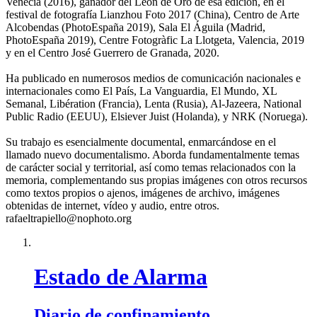
Venecia (2016), ganador del León de Oro de esa edición, en el
festival de fotografía Lianzhou Foto 2017 (China), Centro de Arte
Alcobendas (PhotoEspaña 2019), Sala El Águila (Madrid,
PhotoEspaña 2019), Centre Fotogràfic La Llotgeta, Valencia, 2019
y en el Centro José Guerrero de Granada, 2020.
Ha publicado en numerosos medios de comunicación nacionales e
internacionales como El País, La Vanguardia, El Mundo, XL
Semanal, Libération (Francia), Lenta (Rusia), Al-Jazeera, National
Public Radio (EEUU), Elsiever Juist (Holanda), y NRK (Noruega).
Su trabajo es esencialmente documental, enmarcándose en el
llamado nuevo documentalismo. Aborda fundamentalmente temas
de carácter social y territorial, así como temas relacionados con la
memoria, complementando sus propias imágenes con otros recursos
como textos propios o ajenos, imágenes de archivo, imágenes
obtenidas de internet, vídeo y audio, entre otros.
rafaeltrapiello@nophoto.org
Estado de Alarma
Diario de confinamiento