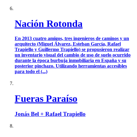
Nación Rotonda
En 2013 cuatro amigos, tres ingenieros de caminos y un
arquitecto (Miguel Álvarez, Esteban García, Rafael
Trapiello y Guillermo Trapiello) se propusieron realizar
un inventario visual del cambio de uso de suelo ocurrido
durante la época burbuja inmobiliaria en España y su
posterior pinchazo. Utilizando herramientas accesibles
para todo el (...)
Fueras Paraíso
Jonás Bel + Rafael Trapiello