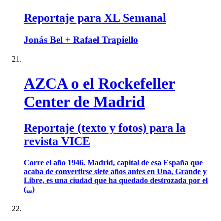
Reportaje para XL Semanal
Jonás Bel + Rafael Trapiello
AZCA o el Rockefeller
Center de Madrid
Reportaje (texto y fotos) para la
revista VICE
Corre el año 1946. Madrid, capital de esa España que
acaba de convertirse siete años antes en Una, Grande y
Libre, es una ciudad que ha quedado destrozada por el
(...)