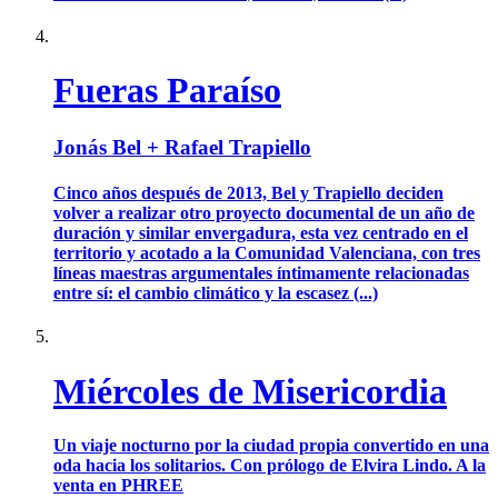
Fueras Paraíso
Jonás Bel + Rafael Trapiello
Cinco años después de 2013, Bel y Trapiello deciden
volver a realizar otro proyecto documental de un año de
duración y similar envergadura, esta vez centrado en el
territorio y acotado a la Comunidad Valenciana, con tres
líneas maestras argumentales íntimamente relacionadas
entre sí: el cambio climático y la escasez (...)
Miércoles de Misericordia
Un viaje nocturno por la ciudad propia convertido en una
oda hacia los solitarios. Con prólogo de Elvira Lindo. A la
venta en PHREE