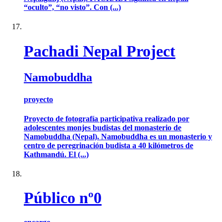
“oculto”, “no visto”. Con (...)
Pachadi Nepal Project
Namobuddha
proyecto
Proyecto de fotografía participativa realizado por
adolescentes monjes budistas del monasterio de
Namobuddha (Nepal). Namobuddha es un monasterio y
centro de peregrinación budista a 40 kilómetros de
Kathmandú. El (...)
Público nº0