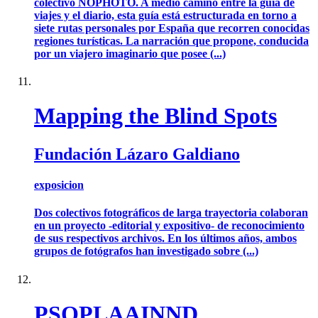
colectivo NOPHOTO. A medio camino entre la guía de
viajes y el diario, esta guía está estructurada en torno a
siete rutas personales por España que recorren conocidas
regiones turísticas. La narración que propone, conducida
por un viajero imaginario que posee (...)
Mapping the Blind Spots
Fundación Lázaro Galdiano
exposicion
Dos colectivos fotográficos de larga trayectoria colaboran
en un proyecto -editorial y expositivo- de reconocimiento
de sus respectivos archivos. En los últimos años, ambos
grupos de fotógrafos han investigado sobre (...)
PSOPLAAINND