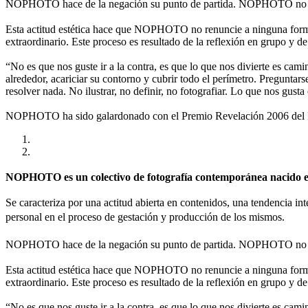
NOPHOTO hace de la negación su punto de partida. NOPHOTO no es
Esta actitud estética hace que NOPHOTO no renuncie a ninguna forma 
extraordinario. Este proceso es resultado de la reflexión en grupo y de
“No es que nos guste ir a la contra, es que lo que nos divierte es cami
alrededor, acariciar su contorno y cubrir todo el perímetro. Preguntar
resolver nada. No ilustrar, no definir, no fotografiar. Lo que nos gusta
NOPHOTO ha sido galardonado con el Premio Revelación 2006 del Fes
NOPHOTO es un colectivo de fotografía contemporánea nacido en 
Se caracteriza por una actitud abierta en contenidos, una tendencia int
personal en el proceso de gestación y producción de los mismos.
NOPHOTO hace de la negación su punto de partida. NOPHOTO no es
Esta actitud estética hace que NOPHOTO no renuncie a ninguna forma 
extraordinario. Este proceso es resultado de la reflexión en grupo y de
“No es que nos guste ir a la contra, es que lo que nos divierte es cami