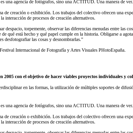
 una agencia de fotógrafos, sino una ACTITUD. Una manera de ver.
de creación o exhibición. Los trabajos del colectivo ofrecen una expe
 la interacción de procesos de creación alternativos.
nar despacio, torpemente, observar las diferencias menudas entre las cosa
se de qué está hecho y qué papel cumple en la historia. Obligarse a agota
 es desfotografiar las cosas y desnombrarlas.”
tival Internacional de Fotografía y Artes Visuales PHotoEspaña.
2005 con el objetivo de hacer viables proyectos individuales y c
erdisciplinar en las formas, la utilización de múltiples soportes de difu
 una agencia de fotógrafos, sino una ACTITUD. Una manera de ver.
de creación o exhibición. Los trabajos del colectivo ofrecen una expe
 la interacción de procesos de creación alternativos.
nar despacio, torpemente, observar las diferencias menudas entre las cosa