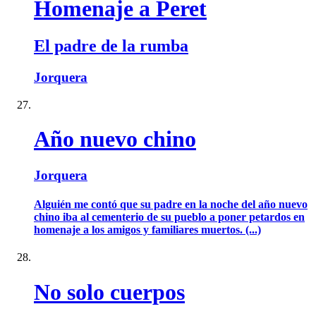
Homenaje a Peret
El padre de la rumba
Jorquera
Año nuevo chino
Jorquera
Alguién me contó que su padre en la noche del año nuevo
chino iba al cementerio de su pueblo a poner petardos en
homenaje a los amigos y familiares muertos. (...)
No solo cuerpos