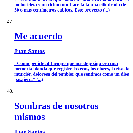
motocicleta y no ciclomotor hace falta una cilindrada de
50 o mas centímetros cúbicos. Este proyecto (...)
Me acuerdo
Juan Santos
"Cómo pedirle al Tiempo que nos deje siquiera una
memoria blanda que registre los ecos, los olores, la risa, la
intuición dolorosa del temblor que sentimos como un dios
pasajero." (...)
Sombras de nosotros
mismos
Juan Santos