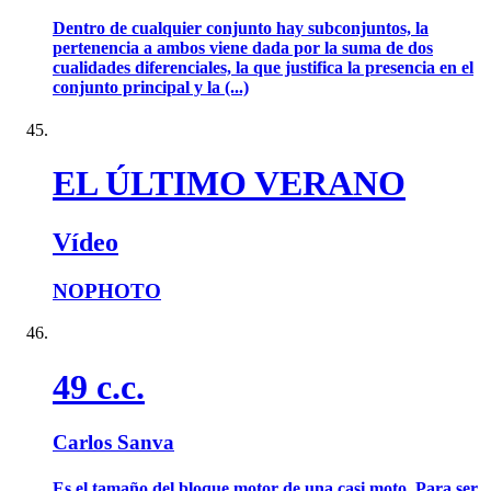
Dentro de cualquier conjunto hay subconjuntos, la
pertenencia a ambos viene dada por la suma de dos
cualidades diferenciales, la que justifica la presencia en el
conjunto principal y la (...)
EL ÚLTIMO VERANO
Vídeo
NOPHOTO
49 c.c.
Carlos Sanva
Es el tamaño del bloque motor de una casi moto. Para ser