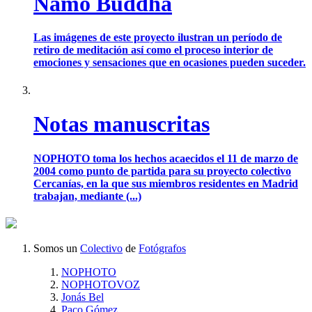
Namo Buddha
Las imágenes de este proyecto ilustran un período de
retiro de meditación así como el proceso interior de
emociones y sensaciones que en ocasiones pueden suceder.
Notas manuscritas
NOPHOTO toma los hechos acaecidos el 11 de marzo de
2004 como punto de partida para su proyecto colectivo
Cercanías, en la que sus miembros residentes en Madrid
trabajan, mediante (...)
Somos un
Colectivo
de
Fotógrafos
NOPHOTO
NOPHOTOVOZ
Jonás Bel
Paco Gómez