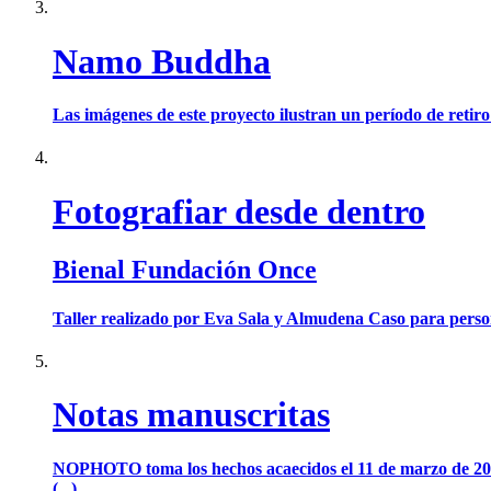
Namo Buddha
Las imágenes de este proyecto ilustran un período de retir
Fotografiar desde dentro
Bienal Fundación Once
Taller realizado por Eva Sala y Almudena Caso para person
Notas manuscritas
NOPHOTO toma los hechos acaecidos el 11 de marzo de 2004
(...)