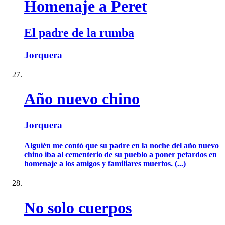
Homenaje a Peret
El padre de la rumba
Jorquera
Año nuevo chino
Jorquera
Alguién me contó que su padre en la noche del año nuevo
chino iba al cementerio de su pueblo a poner petardos en
homenaje a los amigos y familiares muertos. (...)
No solo cuerpos