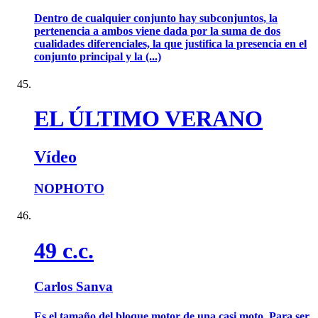
Dentro de cualquier conjunto hay subconjuntos, la
pertenencia a ambos viene dada por la suma de dos
cualidades diferenciales, la que justifica la presencia en el
conjunto principal y la (...)
EL ÚLTIMO VERANO
Vídeo
NOPHOTO
49 c.c.
Carlos Sanva
Es el tamaño del bloque motor de una casi moto. Para ser