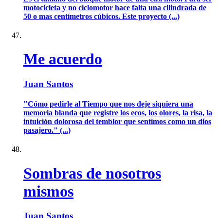
motocicleta y no ciclomotor hace falta una cilindrada de
50 o mas centímetros cúbicos. Este proyecto (...)
Me acuerdo
Juan Santos
"Cómo pedirle al Tiempo que nos deje siquiera una
memoria blanda que registre los ecos, los olores, la risa, la
intuición dolorosa del temblor que sentimos como un dios
pasajero." (...)
Sombras de nosotros
mismos
Juan Santos