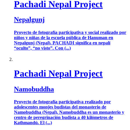
Pachadi Nepal Project
Nepalgunj
Proyecto de fotografía participativa y social realizado por
niños y niñas de la escuela pública de Hanuman en
Nepalgunj (Nepal). PACHADI significa en nepalí
“oculto”, “no visto”. Con (...)
Pachadi Nepal Project
Namobuddha
Proyecto de fotografía participativa realizado por
adolescentes monjes budistas del monasterio de
Namobuddha (Nepal). Namobuddha es un monasterio y
centro de peregrinación budista a 40 kilómetros de
Kathmandú. El (...)