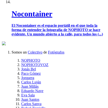
Nocontainer
El Nocontainer es el espacio portátil en el que toda la
forma de entender la fotografía de NOPHOTO se hace
evidente. Un mundo abierto a la calle, para todos los (...)
Somos un
Colectivo
de
Fotógrafos
NOPHOTO
NOPHOTOVOZ
Jonás Bel
Paco Gómez
Jorquera
Carlos Luján
Juan Millás
Eduardo Nave
Eva Sala
Juan Santos
Carlos Sanva