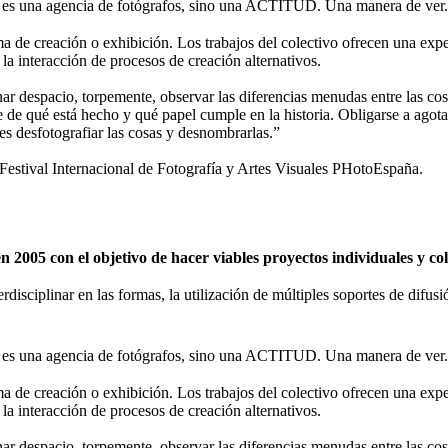
 una agencia de fotógrafos, sino una ACTITUD. Una manera de ver.
de creación o exhibición. Los trabajos del colectivo ofrecen una expe
 la interacción de procesos de creación alternativos.
nar despacio, torpemente, observar las diferencias menudas entre las cosa
se de qué está hecho y qué papel cumple en la historia. Obligarse a agota
 es desfotografiar las cosas y desnombrarlas.”
tival Internacional de Fotografía y Artes Visuales PHotoEspaña.
2005 con el objetivo de hacer viables proyectos individuales y c
erdisciplinar en las formas, la utilización de múltiples soportes de difu
 una agencia de fotógrafos, sino una ACTITUD. Una manera de ver.
de creación o exhibición. Los trabajos del colectivo ofrecen una expe
 la interacción de procesos de creación alternativos.
nar despacio, torpemente, observar las diferencias menudas entre las cosa