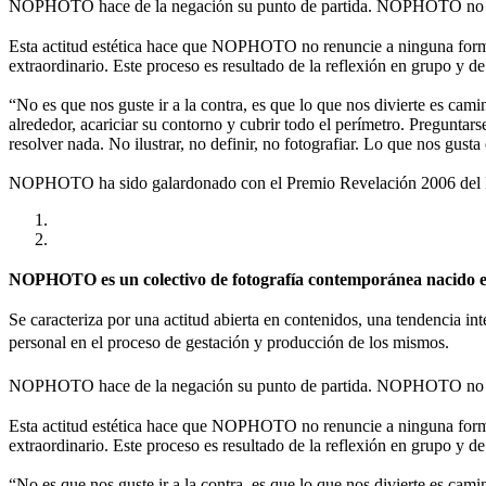
NOPHOTO hace de la negación su punto de partida. NOPHOTO no es
Esta actitud estética hace que NOPHOTO no renuncie a ninguna forma 
extraordinario. Este proceso es resultado de la reflexión en grupo y de
“No es que nos guste ir a la contra, es que lo que nos divierte es cami
alrededor, acariciar su contorno y cubrir todo el perímetro. Preguntar
resolver nada. No ilustrar, no definir, no fotografiar. Lo que nos gusta
NOPHOTO ha sido galardonado con el Premio Revelación 2006 del Fes
NOPHOTO es un colectivo de fotografía contemporánea nacido en 
Se caracteriza por una actitud abierta en contenidos, una tendencia int
personal en el proceso de gestación y producción de los mismos.
NOPHOTO hace de la negación su punto de partida. NOPHOTO no es
Esta actitud estética hace que NOPHOTO no renuncie a ninguna forma 
extraordinario. Este proceso es resultado de la reflexión en grupo y de
“No es que nos guste ir a la contra, es que lo que nos divierte es cami