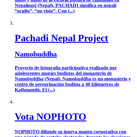
Nepalgunj (Nepal). PACHADI significa en nepalí
“oculto”, “no visto”. Con (...)
Pachadi Nepal Project
Namobuddha
Proyecto de fotografía participativa realizado por
adolescentes monjes budistas del monasterio de
Namobuddha (Nepal). Namobuddha es un monasterio y
centro de peregrinación budista a 40 kilómetros de
Kathmandú. El (...)
Vota NOPHOTO
NOPHOTO difunde su inueva magen corporativa con