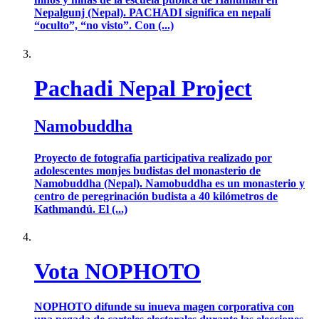
Nepalgunj (Nepal). PACHADI significa en nepalí
“oculto”, “no visto”. Con (...)
Pachadi Nepal Project
Namobuddha
Proyecto de fotografía participativa realizado por
adolescentes monjes budistas del monasterio de
Namobuddha (Nepal). Namobuddha es un monasterio y
centro de peregrinación budista a 40 kilómetros de
Kathmandú. El (...)
Vota NOPHOTO
NOPHOTO difunde su inueva magen corporativa con