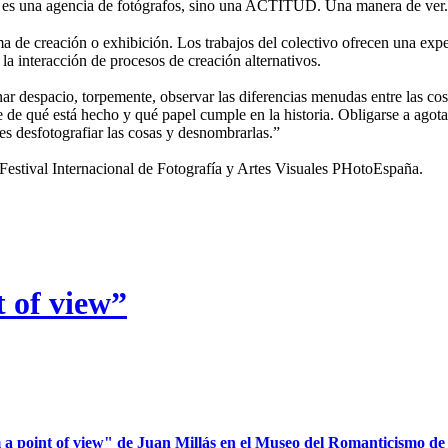
 una agencia de fotógrafos, sino una ACTITUD. Una manera de ver.
de creación o exhibición. Los trabajos del colectivo ofrecen una expe
 la interacción de procesos de creación alternativos.
nar despacio, torpemente, observar las diferencias menudas entre las cosa
se de qué está hecho y qué papel cumple en la historia. Obligarse a agota
 es desfotografiar las cosas y desnombrarlas.”
tival Internacional de Fotografía y Artes Visuales PHotoEspaña.
t of view”
 a point of view" de Juan Millás en el Museo del Romanticismo de M