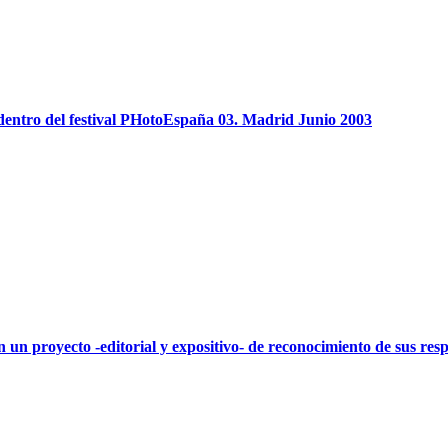
dentro del festival PHotoEspaña 03. Madrid Junio 2003
en un proyecto -editorial y expositivo- de reconocimiento de sus res