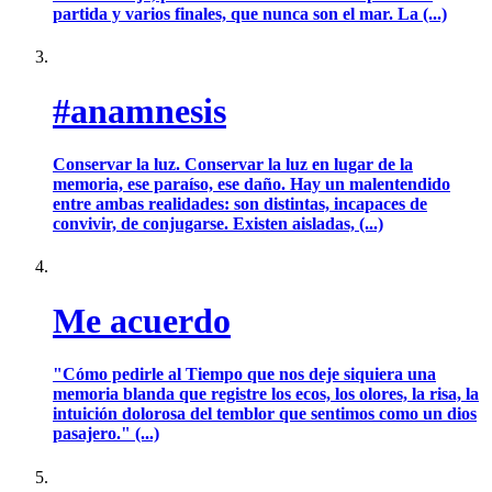
partida y varios finales, que nunca son el mar. La (...)
#anamnesis
Conservar la luz. Conservar la luz en lugar de la
memoria, ese paraíso, ese daño. Hay un malentendido
entre ambas realidades: son distintas, incapaces de
convivir, de conjugarse. Existen aisladas, (...)
Me acuerdo
"Cómo pedirle al Tiempo que nos deje siquiera una
memoria blanda que registre los ecos, los olores, la risa, la
intuición dolorosa del temblor que sentimos como un dios
pasajero." (...)