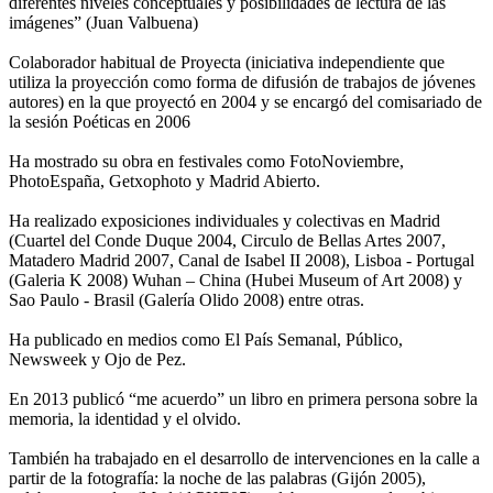
diferentes niveles conceptuales y posibilidades de lectura de las
imágenes” (Juan Valbuena)
Colaborador habitual de Proyecta (iniciativa independiente que
utiliza la proyección como forma de difusión de trabajos de jóvenes
autores) en la que proyectó en 2004 y se encargó del comisariado de
la sesión Poéticas en 2006
Ha mostrado su obra en festivales como FotoNoviembre,
PhotoEspaña, Getxophoto y Madrid Abierto.
Ha realizado exposiciones individuales y colectivas en Madrid
(Cuartel del Conde Duque 2004, Circulo de Bellas Artes 2007,
Matadero Madrid 2007, Canal de Isabel II 2008), Lisboa - Portugal
(Galeria K 2008) Wuhan – China (Hubei Museum of Art 2008) y
Sao Paulo - Brasil (Galería Olido 2008) entre otras.
Ha publicado en medios como El País Semanal, Público,
Newsweek y Ojo de Pez.
En 2013 publicó “me acuerdo” un libro en primera persona sobre la
memoria, la identidad y el olvido.
También ha trabajado en el desarrollo de intervenciones en la calle a
partir de la fotografía: la noche de las palabras (Gijón 2005),