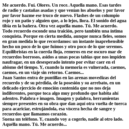
Me acuerdo. Fuí. Olores. Un roce. Aquella mano. Esas tardes
de radio y castañas asadas y que venían los abuelos y por favor
por favor hazme ese truco de nuevo. Flashes de un columpio
rojo y un patio y alguien que, a lo lejos, llora. El sonido del agua
tibia en la bañera. Otra vez aquélla mano. Tú. Me acuerdo.
Todo recuerdo esconde una traición, pero también una íntima
conquista. Porque en cierta medida, aunque nunca fieles, somos
en gran medida lo que recordamos: un instante inaprehensible
hecho un poco de lo que fuimos y otro poco de lo que seremos.
Equilibristas en la cuerda floja, remeros en ese oscuro mar de
recuerdos borrosos, asidos a unas pocas tablas que nos impiden
naufragar, en un desesperado intento por evitar caer en el
abismo del tiempo. Y, cuando la memoria es vulnerada, caemos,
caemos, en un viaje sin retorno. Caemos...
Juan Santos entra de puntillas en las arenas movedizas del
recuerdo y de su pérdida, de la posesión y su arrebato, en un
delicado ejercicio de emoción contenida que no nos deja
indiferentes, porque toca algo muy profundo que habita ahí
adentro. Palabra e imagen. Imagen y palabra, herramientas
siempre presentes en su obra que dan aquí otra vuelta de tuerca
para acariciar, estrujándola, esa víscera hecha de sangre y
recuerdos que llamamos corazón.
Suena un teléfono. Y, cuando voy a cogerlo, nadie al otro lado.
Aquélla mano. Tú. Me acuerdo...