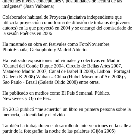
diferentes niveles conceptuales y posibilidades de lectura de las
imágenes” (Juan Valbuena)
Colaborador habitual de Proyecta (iniciativa independiente que
utiliza la proyección como forma de difusión de trabajos de jóvenes
autores) en la que proyectó en 2004 y se encargó del comisariado de
la sesión Poéticas en 2006
Ha mostrado su obra en festivales como FotoNoviembre,
PhotoEspaña, Getxophoto y Madrid Abierto.
Ha realizado exposiciones individuales y colectivas en Madrid
(Cuartel del Conde Duque 2004, Circulo de Bellas Artes 2007,
Matadero Madrid 2007, Canal de Isabel II 2008), Lisboa - Portugal
(Galeria K 2008) Wuhan – China (Hubei Museum of Art 2008) y
Sao Paulo - Brasil (Galería Olido 2008) entre otras.
Ha publicado en medios como El País Semanal, Público,
Newsweek y Ojo de Pez.
En 2013 publicó “me acuerdo” un libro en primera persona sobre la
memoria, la identidad y el olvido.
También ha trabajado en el desarrollo de intervenciones en la calle a
partir de la fotografía: la noche de las palabras (Gijón 2005),