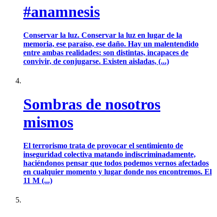
#anamnesis
Conservar la luz. Conservar la luz en lugar de la
memoria, ese paraíso, ese daño. Hay un malentendido
entre ambas realidades: son distintas, incapaces de
convivir, de conjugarse. Existen aisladas, (...)
Sombras de nosotros
mismos
El terrorismo trata de provocar el sentimiento de
inseguridad colectiva matando indiscriminadamente,
haciéndonos pensar que todos podemos vernos afectados
en cualquier momento y lugar donde nos encontremos. El
11 M (...)