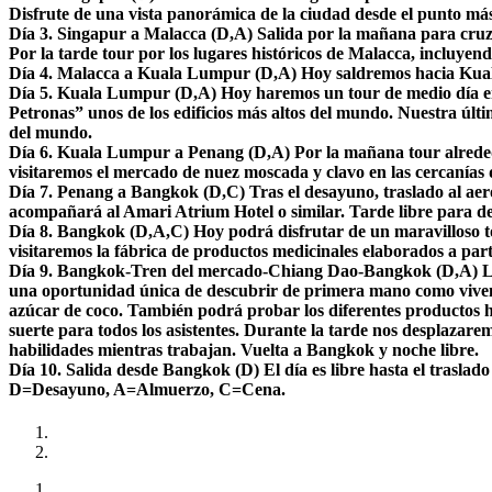
Disfrute de una vista panorámica de la ciudad desde el punto más
Día 3. Singapur a Malacca (D,A) Salida por la mañana para cruzar 
Por la tarde tour por los lugares históricos de Malacca, incluyen
Día 4. Malacca a Kuala Lumpur (D,A) Hoy saldremos hacia Kuala L
Día 5. Kuala Lumpur (D,A) Hoy haremos un tour de medio día e
Petronas” unos de los edificios más altos del mundo. Nuestra últ
del mundo.
Día 6. Kuala Lumpur a Penang (D,A) Por la mañana tour alrededo
visitaremos el mercado de nuez moscada y clavo en las cercanías d
Día 7. Penang a Bangkok (D,C) Tras el desayuno, traslado al aer
acompañará al Amari Atrium Hotel o similar. Tarde libre para d
Día 8. Bangkok (D,A,C) Hoy podrá disfrutar de un maravilloso to
visitaremos la fábrica de productos medicinales elaborados a par
Día 9. Bangkok-Tren del mercado-Chiang Dao-Bangkok (D,A) Le rec
una oportunidad única de descubrir de primera mano como viven 
azúcar de coco. También podrá probar los diferentes productos hec
suerte para todos los asistentes. Durante la tarde nos desplazar
habilidades mientras trabajan. Vuelta a Bangkok y noche libre.
Día 10. Salida desde Bangkok (D) El día es libre hasta el traslad
D=Desayuno, A=Almuerzo, C=Cena.