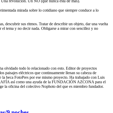
 Una revolución. Un NO (que nunca está de más).
rimentada mirada sobre lo cotidiano que siempre conduce a lo
s, descubrir sus ritmos. Tratar de describir un objeto, dar una vuelta
r el tema y no decir nada. Obligarse a mirar con sencillez y no
a olvidado todo lo relacionado con esto. Editor de proyectos
s paisajes eléctricos que continuamente llenan su cabeza de
be la beca FotoPres por ese mismo proyecto. Ha trabajado con Luis
OTOGRAFÍA así como una ayuda de la FUNDACIÓN AZCONA para el
e la oficina del colectivo Nophoto del que es miembro fundador.
ías/9 noches