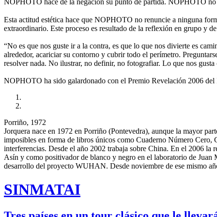
NOPHOTO hace de la negación su punto de partida. NOPHOTO no es
Esta actitud estética hace que NOPHOTO no renuncie a ninguna forma 
extraordinario. Este proceso es resultado de la reflexión en grupo y de
“No es que nos guste ir a la contra, es que lo que nos divierte es cami
alrededor, acariciar su contorno y cubrir todo el perímetro. Preguntar
resolver nada. No ilustrar, no definir, no fotografiar. Lo que nos gusta
NOPHOTO ha sido galardonado con el Premio Revelación 2006 del Fes
Porriño, 1972
Jorquera nace en 1972 en Porriño (Pontevedra), aunque la mayor part
imposibles en forma de libros únicos como Cuaderno Número Cero, Cua
interferencias. Desde el año 2002 trabaja sobre China. En el 2006 la
Asín y como positivador de blanco y negro en el laboratorio d
desarrollo del proyecto WUHAN. Desde noviembre de ese mismo año res
SINMATAI
Tres países en un tour clásico que le lleva