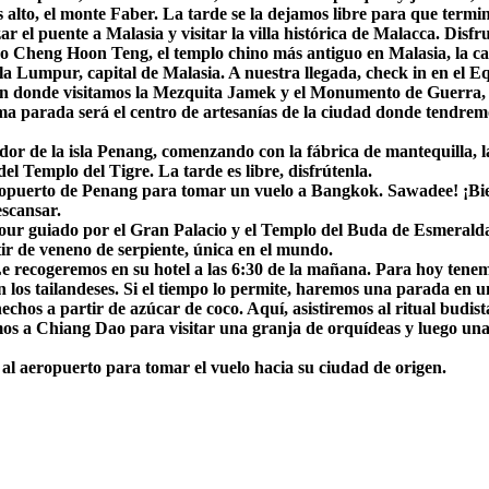
 alto, el monte Faber. La tarde se la dejamos libre para que termi
el puente a Malasia y visitar la villa histórica de Malacca. Disfru
do Cheng Hoon Teng, el templo chino más antiguo en Malasia, la cal
umpur, capital de Malasia. A nuestra llegada, check in en el Equ
n donde visitamos la Mezquita Jamek y el Monumento de Guerra, 
ima parada será el centro de artesanías de la ciudad donde tendre
r de la isla Penang, comenzando con la fábrica de mantequilla, l
el Templo del Tigre. La tarde es libre, disfrútenla.
opuerto de Penang para tomar un vuelo a Bangkok. Sawadee! ¡Bienv
escansar.
ur guiado por el Gran Palacio y el Templo del Buda de Esmeralda,
tir de veneno de serpiente, única en el mundo.
ogeremos en su hotel a las 6:30 de la mañana. Para hoy tenemos u
los tailandeses. Si el tiempo lo permite, haremos una parada en u
hos a partir de azúcar de coco. Aquí, asistiremos al ritual budista
emos a Chiang Dao para visitar una granja de orquídeas y luego un
o al aeropuerto para tomar el vuelo hacia su ciudad de origen.