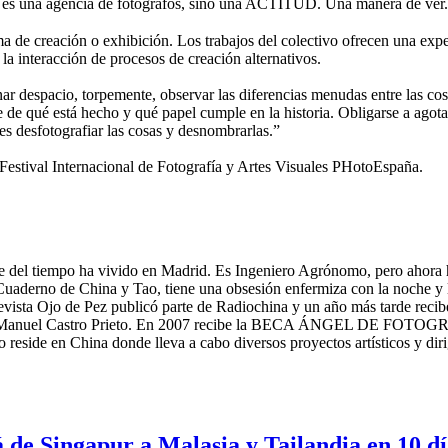
 una agencia de fotógrafos, sino una ACTITUD. Una manera de ver.
de creación o exhibición. Los trabajos del colectivo ofrecen una expe
 la interacción de procesos de creación alternativos.
nar despacio, torpemente, observar las diferencias menudas entre las cosa
se de qué está hecho y qué papel cumple en la historia. Obligarse a agota
 es desfotografiar las cosas y desnombrarlas.”
tival Internacional de Fotografía y Artes Visuales PHotoEspaña.
e del tiempo ha vivido en Madrid. Es Ingeniero Agrónomo, pero ahora h
derno de China y Tao, tiene una obsesión enfermiza con la noche y lo
 revista Ojo de Pez publicó parte de Radiochina y un año más tarde reci
e Juan Manuel Castro Prieto. En 2007 recibe la BECA ÁNGEL DE F
ide en China donde lleva a cabo diversos proyectos artísticos y dirig
rá de Singapur a Malasia y Tailandia en 10 d