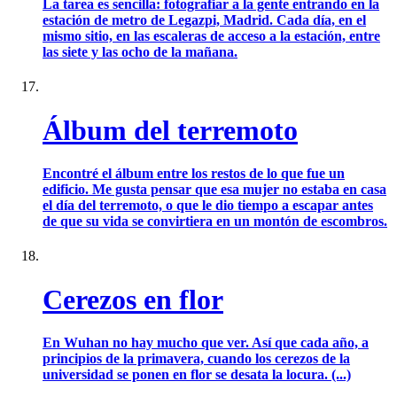
La tarea es sencilla: fotografiar a la gente entrando en la
estación de metro de Legazpi, Madrid. Cada día, en el
mismo sitio, en las escaleras de acceso a la estación, entre
las siete y las ocho de la mañana.
Álbum del terremoto
Encontré el álbum entre los restos de lo que fue un
edificio. Me gusta pensar que esa mujer no estaba en casa
el día del terremoto, o que le dio tiempo a escapar antes
de que su vida se convirtiera en un montón de escombros.
Cerezos en flor
En Wuhan no hay mucho que ver. Así que cada año, a
principios de la primavera, cuando los cerezos de la
universidad se ponen en flor se desata la locura. (...)