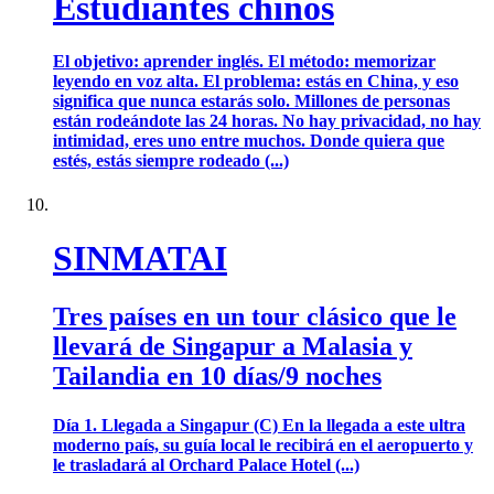
Estudiantes chinos
El objetivo: aprender inglés. El método: memorizar
leyendo en voz alta. El problema: estás en China, y eso
significa que nunca estarás solo. Millones de personas
están rodeándote las 24 horas. No hay privacidad, no hay
intimidad, eres uno entre muchos. Donde quiera que
estés, estás siempre rodeado (...)
SINMATAI
Tres países en un tour clásico que le
llevará de Singapur a Malasia y
Tailandia en 10 días/9 noches
Día 1. Llegada a Singapur (C) En la llegada a este ultra
moderno país, su guía local le recibirá en el aeropuerto y
le trasladará al Orchard Palace Hotel (...)