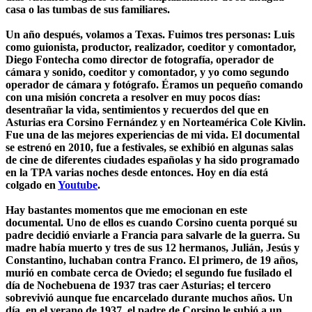
casa o las tumbas de sus familiares.
Un año después, volamos a Texas. Fuimos tres personas: Luis
como guionista, productor, realizador, coeditor y comontador,
Diego Fontecha como director de fotografía, operador de
cámara y sonido, coeditor y comontador, y yo como segundo
operador de cámara y fotógrafo. Éramos un pequeño comando
con una misión concreta a resolver en muy pocos días:
desentrañar la vida, sentimientos y recuerdos del que en
Asturias era Corsino Fernández y en Norteamérica Cole Kivlin.
Fue una de las mejores experiencias de mi vida. El documental
se estrenó en 2010, fue a festivales, se exhibió en algunas salas
de cine de diferentes ciudades españolas y ha sido programado
en la TPA varias noches desde entonces. Hoy en día está
colgado en
Youtube
.
Hay bastantes momentos que me emocionan en este
documental. Uno de ellos es cuando Corsino cuenta porqué su
padre decidió enviarle a Francia para salvarle de la guerra. Su
madre había muerto y tres de sus 12 hermanos, Julián, Jesús y
Constantino, luchaban contra Franco. El primero, de 19 años,
murió en combate cerca de Oviedo; el segundo fue fusilado el
día de Nochebuena de 1937 tras caer Asturias; el tercero
sobrevivió aunque fue encarcelado durante muchos años. Un
día, en el verano de 1937, el padre de Corsino le subió a un