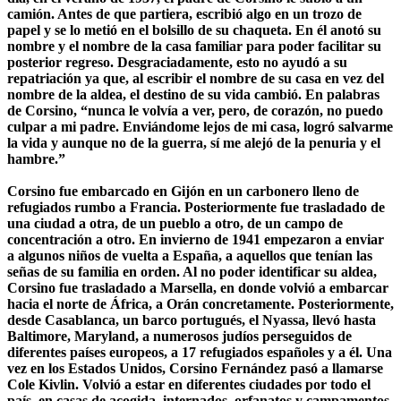
camión. Antes de que partiera, escribió algo en un trozo de
papel y se lo metió en el bolsillo de su chaqueta. En él anotó su
nombre y el nombre de la casa familiar para poder facilitar su
posterior regreso. Desgraciadamente, esto no ayudó a su
repatriación ya que, al escribir el nombre de su casa en vez del
nombre de la aldea, el destino de su vida cambió. En palabras
de Corsino, “nunca le volvía a ver, pero, de corazón, no puedo
culpar a mi padre. Enviándome lejos de mi casa, logró salvarme
la vida y aunque no de la guerra, sí me alejó de la penuria y el
hambre.”
Corsino fue embarcado en Gijón en un carbonero lleno de
refugiados rumbo a Francia. Posteriormente fue trasladado de
una ciudad a otra, de un pueblo a otro, de un campo de
concentración a otro. En invierno de 1941 empezaron a enviar
a algunos niños de vuelta a España, a aquellos que tenían las
señas de su familia en orden. Al no poder identificar su aldea,
Corsino fue trasladado a Marsella, en donde volvió a embarcar
hacia el norte de África, a Orán concretamente. Posteriormente,
desde Casablanca, un barco portugués, el Nyassa, llevó hasta
Baltimore, Maryland, a numerosos judíos perseguidos de
diferentes países europeos, a 17 refugiados españoles y a él. Una
vez en los Estados Unidos, Corsino Fernández pasó a llamarse
Cole Kivlin. Volvió a estar en diferentes ciudades por todo el
país, en casas de acogida, internados, orfanatos y campamentos.