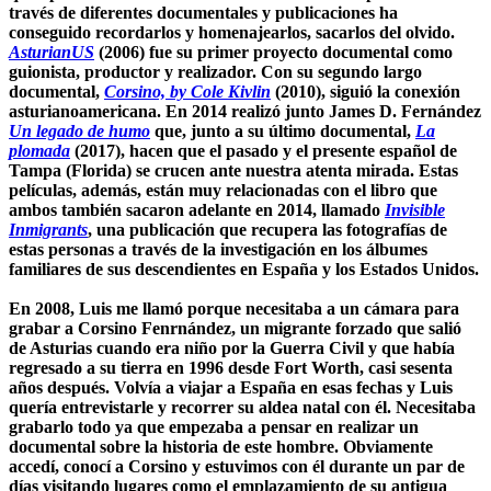
través de diferentes documentales y publicaciones ha
conseguido recordarlos y homenajearlos, sacarlos del olvido.
AsturianUS
(2006) fue su primer proyecto documental como
guionista, productor y realizador. Con su segundo largo
documental,
Corsino, by Cole Kivlin
(2010), siguió la conexión
asturianoamericana. En 2014 realizó junto James D. Fernández
Un legado de humo
que, junto a su último documental,
La
plomada
(2017), hacen que el pasado y el presente español de
Tampa (Florida) se crucen ante nuestra atenta mirada. Estas
películas, además, están muy relacionadas con el libro que
ambos también sacaron adelante en 2014, llamado
Invisible
Inmigrants
, una publicación que recupera las fotografías de
estas personas a través de la investigación en los álbumes
familiares de sus descendientes en España y los Estados Unidos.
En 2008, Luis me llamó porque necesitaba a un cámara para
grabar a Corsino Fenrnández, un migrante forzado que salió
de Asturias cuando era niño por la Guerra Civil y que había
regresado a su tierra en 1996 desde Fort Worth, casi sesenta
años después. Volvía a viajar a España en esas fechas y Luis
quería entrevistarle y recorrer su aldea natal con él. Necesitaba
grabarlo todo ya que empezaba a pensar en realizar un
documental sobre la historia de este hombre. Obviamente
accedí, conocí a Corsino y estuvimos con él durante un par de
días visitando lugares como el emplazamiento de su antigua