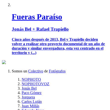
Fueras Paraíso
Jonás Bel + Rafael Trapiello
Cinco años después de 2013, Bel y Trapiello deciden
volver a realizar otro proyecto documental de un año de
duración y similar envergadura, esta vez centrado en el
territorio y (...)
Somos un
Colectivo
de
Fotógrafos
NOPHOTO
NOPHOTOVOZ
Jonás Bel
Paco Gómez
Jorquera
Carlos Luján
Juan Millás