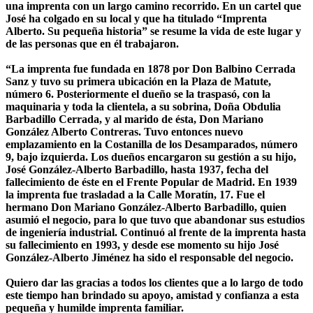
una imprenta con un largo camino recorrido. En un cartel que
José ha colgado en su local y que ha titulado “Imprenta
Alberto. Su pequeña historia” se resume la vida de este lugar y
de las personas que en él trabajaron.
“La imprenta fue fundada en 1878 por Don Balbino Cerrada
Sanz y tuvo su primera ubicación en la Plaza de Matute,
número 6. Posteriormente el dueño se la traspasó, con la
maquinaria y toda la clientela, a su sobrina, Doña Obdulia
Barbadillo Cerrada, y al marido de ésta, Don Mariano
González Alberto Contreras. Tuvo entonces nuevo
emplazamiento en la Costanilla de los Desamparados, número
9, bajo izquierda. Los dueños encargaron su gestión a su hijo,
José González-Alberto Barbadillo, hasta 1937, fecha del
fallecimiento de éste en el Frente Popular de Madrid. En 1939
la imprenta fue trasladad a la Calle Moratín, 17. Fue el
hermano Don Mariano González-Alberto Barbadillo, quien
asumió el negocio, para lo que tuvo que abandonar sus estudios
de ingeniería industrial. Continuó al frente de la imprenta hasta
su fallecimiento en 1993, y desde ese momento su hijo José
González-Alberto Jiménez ha sido el responsable del negocio.
Quiero dar las gracias a todos los clientes que a lo largo de todo
este tiempo han brindado su apoyo, amistad y confianza a esta
pequeña y humilde imprenta familiar.