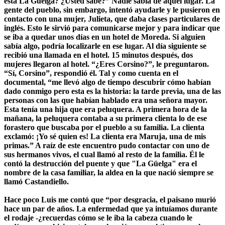
está La Güelga? ¿Usted sabe?” Nadie sabía de aquel lugar. La
gente del pueblo, sin embargo, intentó ayudarle y le pusieron en
contacto con una mujer, Julieta, que daba clases particulares de
inglés. Esto le sirvió para comunicarse mejor y para indicar que
se iba a quedar unos días en un hotel de Moreda. Si alguien
sabía algo, podría localizarle en ese lugar. Al día siguiente se
recibió una llamada en el hotel. 15 minutos después, dos
mujeres llegaron al hotel. “¿Eres Corsino?”, le preguntaron.
“Sí, Corsino”, respondió él. Tal y como cuenta en el
documental, “me llevó algo de tiempo descubrir cómo habían
dado conmigo pero esta es la historia: la tarde previa, una de las
personas con las que habían hablado era una señora mayor.
Esta tenía una hija que era peluquera. A primera hora de la
mañana, la peluquera contaba a su primera clienta lo de ese
forastero que buscaba por el pueblo a su familia. La clienta
exclamó: ¡Yo sé quien es! La clienta era Maruja, una de mis
primas.” A raíz de este encuentro pudo contactar con uno de
sus hermanos vivos, el cual llamó al resto de la familia. Él le
contó la destrucción del puente y que "La Güelga" era el
nombre de la casa familiar, la aldea en la que nació siempre se
llamó Castandiello.
Hace poco Luis me contó que “por desgracia, el paisano murió
hace un par de años. La enfermedad que ya intuíamos durante
el rodaje -¿recuerdas cómo se le iba la cabeza cuando le