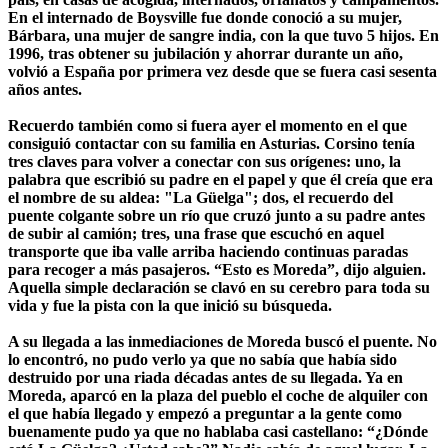
En el internado de Boysville fue donde conoció a su mujer,
Bárbara, una mujer de sangre india, con la que tuvo 5 hijos. En
1996, tras obtener su jubilación y ahorrar durante un año,
volvió a España por primera vez desde que se fuera casi sesenta
años antes.
Recuerdo también como si fuera ayer el momento en el que
consiguió contactar con su familia en Asturias. Corsino tenía
tres claves para volver a conectar con sus orígenes: uno, la
palabra que escribió su padre en el papel y que él creía que era
el nombre de su aldea: "La Güelga"; dos, el recuerdo del
puente colgante sobre un río que cruzó junto a su padre antes
de subir al camión; tres, una frase que escuchó en aquel
transporte que iba valle arriba haciendo continuas paradas
para recoger a más pasajeros. “Esto es Moreda”, dijo alguien.
Aquella simple declaración se clavó en su cerebro para toda su
vida y fue la pista con la que inició su búsqueda.
A su llegada a las inmediaciones de Moreda buscó el puente. No
lo encontró, no pudo verlo ya que no sabía que había sido
destruido por una riada décadas antes de su llegada. Ya en
Moreda, aparcó en la plaza del pueblo el coche de alquiler con
el que había llegado y empezó a preguntar a la gente como
buenamente pudo ya que no hablaba casi castellano: “¿Dónde