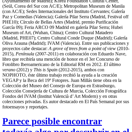
(Ayuntamiento de Madrid); Korea Foundation Cultural Center,
(Seúl, Corea del Sur con AC/E); Metropolitan Museum de Manila
(con AC/E); Sedes Internacionales del Instituto Cervantes; Galería
Paz y Comedias (Valencia); Galería Pilar Serra (Madrid, Festival off
PHE10); Círculo de Bellas Artes (Madrid, premio Purificación
García 09); Feria ARCO 09 Madrid en galería Pilar Serra; Hubei
Museum of Art, (Wuhan, China); Centro Cultural Matadero
(Madrid, PHE07); Centro Cultural Conde Duque (Madrid); Galería
Oliva Arauna (Madrid); IVAM (Valencia). Entre sus publicaciones y
proyectos cabe destacar:
A grove of trees from a point of view
(2010-
2015),
Península
(2007-2011) en colaboración con Eduardo Nave,
libro que recibiría una mención de honor en el 3er Concurso de
Fotolibro Iberoamericano de la Editorial RM en 2012.
El último
verano
(2012) y
This is Spain
(2012-2015), ambos con
NOPHOTO, éste último trabajo recibió la ayuda a la creación
VEGAP y la Beca del 19º Fotopres. Juan Millás tiene obra en la
Colección del Museo del Consejo de Europa en Estrasburgo,
Colección Consejería de Cultura de Murcia, Colección Fotográfica
Fondos del IVAM (Institut Valencià d’ Art Modern) y en otras
colecciones privadas. Es autor destacado en El País Semanal por sus
fotoensayos y reportajes.
Parece posible encontrar