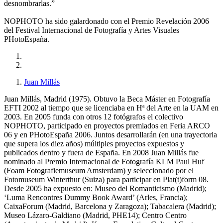
desnombrarlas.”
NOPHOTO ha sido galardonado con el Premio Revelación 2006
del Festival Internacional de Fotografía y Artes Visuales
PHotoEspaña.
Juan Millás
Juan Millás, Madrid (1975). Obtuvo la Beca Máster en Fotografía
EFTI 2002 al tiempo que se licenciaba en Hª del Arte en la UAM en
2003. En 2005 funda con otros 12 fotógrafos el colectivo
NOPHOTO, participado en proyectos premiados en Feria ARCO
06 y en PHotoEspaña 2006. Juntos desarrollarán (en una trayectoria
que supera los diez años) múltiples proyectos expuestos y
publicados dentro y fuera de España. En 2008 Juan Millás fue
nominado al Premio Internacional de Fotografía KLM Paul Huf
(Foam Fotografiemuseum Amsterdam) y seleccionado por el
Fotomuseum Winterthur (Suiza) para participar en Plat(t)form 08.
Desde 2005 ha expuesto en: Museo del Romanticismo (Madrid);
‘Luma Rencontres Dummy Book Award’ (Arles, Francia);
CaixaForum (Madrid, Barcelona y Zaragoza); Tabacalera (Madrid);
Museo Lázaro-Galdiano (Madrid, PHE14); Centro Centro