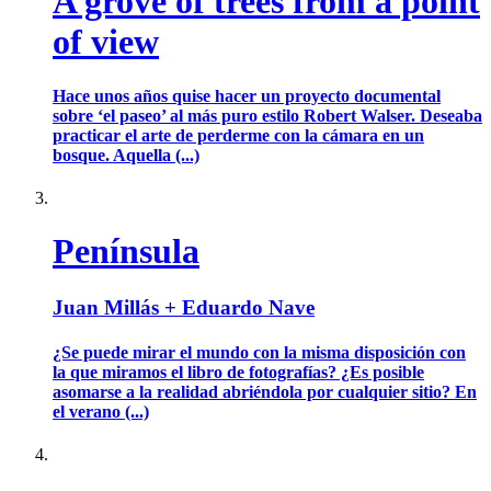
A grove of trees from a point
of view
Hace unos años quise hacer un proyecto documental
sobre ‘el paseo’ al más puro estilo Robert Walser. Deseaba
practicar el arte de perderme con la cámara en un
bosque. Aquella (...)
Península
Juan Millás + Eduardo Nave
¿Se puede mirar el mundo con la misma disposición con
la que miramos el libro de fotografías? ¿Es posible
asomarse a la realidad abriéndola por cualquier sitio? En
el verano (...)