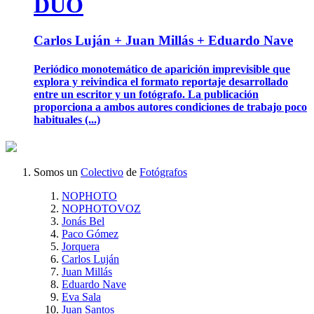
DÚO
Carlos Luján + Juan Millás + Eduardo Nave
Periódico monotemático de aparición imprevisible que
explora y reivindica el formato reportaje desarrollado
entre un escritor y un fotógrafo. La publicación
proporciona a ambos autores condiciones de trabajo poco
habituales (...)
Somos un
Colectivo
de
Fotógrafos
NOPHOTO
NOPHOTOVOZ
Jonás Bel
Paco Gómez
Jorquera
Carlos Luján
Juan Millás
Eduardo Nave
Eva Sala
Juan Santos