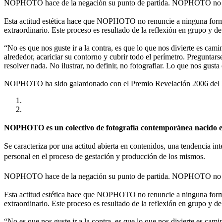
NOPHOTO hace de la negación su punto de partida. NOPHOTO no es
Esta actitud estética hace que NOPHOTO no renuncie a ninguna forma 
extraordinario. Este proceso es resultado de la reflexión en grupo y de
“No es que nos guste ir a la contra, es que lo que nos divierte es cami
alrededor, acariciar su contorno y cubrir todo el perímetro. Preguntar
resolver nada. No ilustrar, no definir, no fotografiar. Lo que nos gusta
NOPHOTO ha sido galardonado con el Premio Revelación 2006 del Fes
NOPHOTO es un colectivo de fotografía contemporánea nacido en 
Se caracteriza por una actitud abierta en contenidos, una tendencia int
personal en el proceso de gestación y producción de los mismos.
NOPHOTO hace de la negación su punto de partida. NOPHOTO no es
Esta actitud estética hace que NOPHOTO no renuncie a ninguna forma 
extraordinario. Este proceso es resultado de la reflexión en grupo y de
“No es que nos guste ir a la contra, es que lo que nos divierte es cami