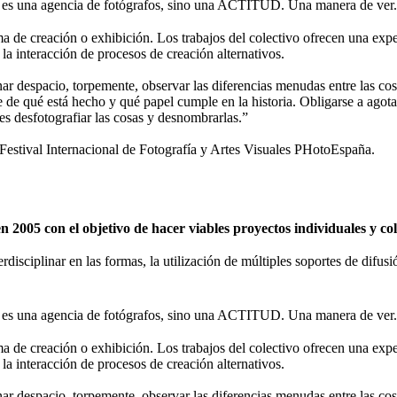
 una agencia de fotógrafos, sino una ACTITUD. Una manera de ver.
de creación o exhibición. Los trabajos del colectivo ofrecen una expe
 la interacción de procesos de creación alternativos.
nar despacio, torpemente, observar las diferencias menudas entre las cosa
se de qué está hecho y qué papel cumple en la historia. Obligarse a agota
 es desfotografiar las cosas y desnombrarlas.”
tival Internacional de Fotografía y Artes Visuales PHotoEspaña.
2005 con el objetivo de hacer viables proyectos individuales y c
erdisciplinar en las formas, la utilización de múltiples soportes de difu
 una agencia de fotógrafos, sino una ACTITUD. Una manera de ver.
de creación o exhibición. Los trabajos del colectivo ofrecen una expe
 la interacción de procesos de creación alternativos.
nar despacio, torpemente, observar las diferencias menudas entre las cosa