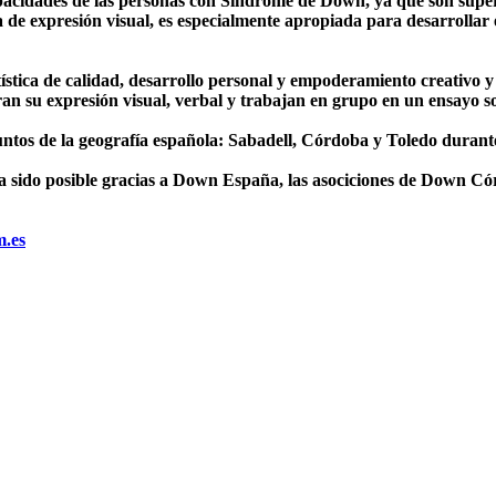
pacidades de las personas con Síndrome de Down, ya que son superi
e expresión visual, es especialmente apropiada para desarrollar el
tística de calidad, desarrollo personal y empoderamiento creativo
oran su expresión visual, verbal y trabajan en grupo en un ensayo s
untos de la geografía española: Sabadell, Córdoba y Toledo durant
sido posible gracias a Down España, las asociciones de Down C
m.es