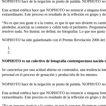
NOPHOTO hace de la negación su punto de partida. NOPHOTO no es
Esta actitud estética hace que NOPHOTO no renuncie a ninguna forma 
extraordinario. Este proceso es resultado de la reflexión en grupo y de
“No es que nos guste ir a la contra, es que lo que nos divierte es cami
alrededor, acariciar su contorno y cubrir todo el perímetro. Preguntar
resolver nada. No ilustrar, no definir, no fotografiar. Lo que nos gusta
NOPHOTO ha sido galardonado con el Premio Revelación 2006 del Fes
NOPHOTO es un colectivo de fotografía contemporánea nacido en 
Se caracteriza por una actitud abierta en contenidos, una tendencia int
personal en el proceso de gestación y producción de los mismos.
NOPHOTO hace de la negación su punto de partida. NOPHOTO no es
Esta actitud estética hace que NOPHOTO no renuncie a ninguna forma 
extraordinario. Este proceso es resultado de la reflexión en grupo y de
“No es que nos guste ir a la contra, es que lo que nos divierte es cami