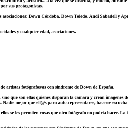
rno.cultural y artístico... a la vez que se disfruta, y mucho, duran
por sus protagonistas.
as asociaciones: Down Córdoba, Down Toledo, Andi Sabadell y Apr
pacidades y cualquier edad, asociaciones.
al de artistas fotógrafos/as con síndrome de Down de España.
s, sino que son ellas quienes disparan la cámara y crean imágenes 
s. Nadie mejor que ell@s para auto-representarse, hacerse escuchar 
 ellos se les permiten cosas que otro fotógrafo no podría hacer. L