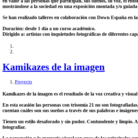
en valor a las personas que participan, sus sueños, su voz, el ento
mostrándose a la sociedad en una exposición montada y/o guiada 
Se han realizado talleres en colaboración con Down España en l
Duración: desde 1 día a un curso académico.
Dirigido a: artistas con inquietudes fotográficas de diferentes ca
Kamikazes de la imagen
Proyecto
Kamikazes de la imagen es el resultado de la voz creativa y visu
En esta ocasión las personas con trisomía 21 no son fotografiada
cuentan cuáles son sus sueños a través de sus palabras e imágene
Tienen un estilo desaforado y sin pudor. Contundente y limpio. A
fotografiar.