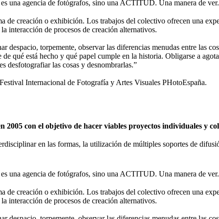
 una agencia de fotógrafos, sino una ACTITUD. Una manera de ver.
de creación o exhibición. Los trabajos del colectivo ofrecen una expe
 la interacción de procesos de creación alternativos.
nar despacio, torpemente, observar las diferencias menudas entre las cosa
se de qué está hecho y qué papel cumple en la historia. Obligarse a agota
 es desfotografiar las cosas y desnombrarlas.”
tival Internacional de Fotografía y Artes Visuales PHotoEspaña.
2005 con el objetivo de hacer viables proyectos individuales y c
erdisciplinar en las formas, la utilización de múltiples soportes de difu
 una agencia de fotógrafos, sino una ACTITUD. Una manera de ver.
de creación o exhibición. Los trabajos del colectivo ofrecen una expe
 la interacción de procesos de creación alternativos.
nar despacio, torpemente, observar las diferencias menudas entre las cosa