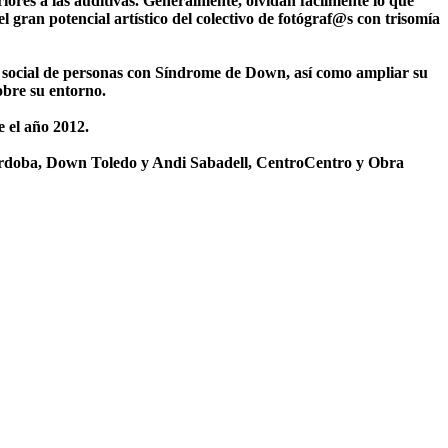
ores a las auditivas. Generalmente, olvidan facilmente lo que
 gran potencial artístico del colectivo de fotógraf@s con trisomía
 y social de personas con Síndrome de Down, así como ampliar su
obre su entorno.
e el año 2012.
órdoba, Down Toledo y Andi Sabadell, CentroCentro y Obra