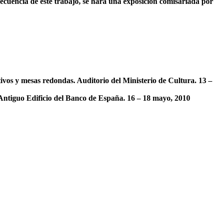
secuencia de este trabajo, se hará una exposición comisariada por
ctivos y mesas redondas. Auditorio del Ministerio de Cultura. 13 –
n. Antiguo Edificio del Banco de España. 16 – 18 mayo, 2010