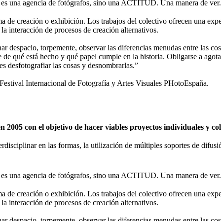
 una agencia de fotógrafos, sino una ACTITUD. Una manera de ver.
de creación o exhibición. Los trabajos del colectivo ofrecen una expe
 la interacción de procesos de creación alternativos.
nar despacio, torpemente, observar las diferencias menudas entre las cosa
se de qué está hecho y qué papel cumple en la historia. Obligarse a agota
 es desfotografiar las cosas y desnombrarlas.”
tival Internacional de Fotografía y Artes Visuales PHotoEspaña.
2005 con el objetivo de hacer viables proyectos individuales y c
erdisciplinar en las formas, la utilización de múltiples soportes de difu
 una agencia de fotógrafos, sino una ACTITUD. Una manera de ver.
de creación o exhibición. Los trabajos del colectivo ofrecen una expe
 la interacción de procesos de creación alternativos.
nar despacio, torpemente, observar las diferencias menudas entre las cosa