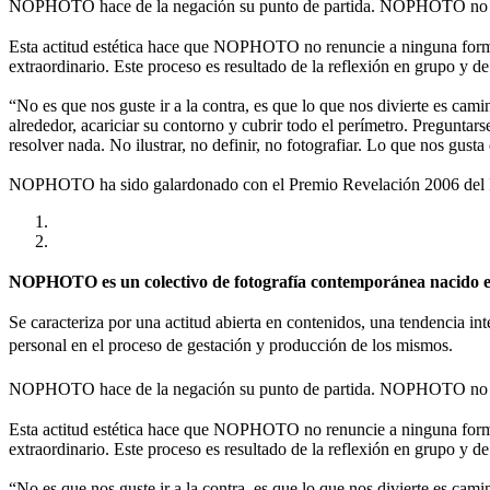
NOPHOTO hace de la negación su punto de partida. NOPHOTO no es
Esta actitud estética hace que NOPHOTO no renuncie a ninguna forma 
extraordinario. Este proceso es resultado de la reflexión en grupo y de
“No es que nos guste ir a la contra, es que lo que nos divierte es cami
alrededor, acariciar su contorno y cubrir todo el perímetro. Preguntar
resolver nada. No ilustrar, no definir, no fotografiar. Lo que nos gusta
NOPHOTO ha sido galardonado con el Premio Revelación 2006 del Fes
NOPHOTO es un colectivo de fotografía contemporánea nacido en 
Se caracteriza por una actitud abierta en contenidos, una tendencia int
personal en el proceso de gestación y producción de los mismos.
NOPHOTO hace de la negación su punto de partida. NOPHOTO no es
Esta actitud estética hace que NOPHOTO no renuncie a ninguna forma 
extraordinario. Este proceso es resultado de la reflexión en grupo y de
“No es que nos guste ir a la contra, es que lo que nos divierte es cami