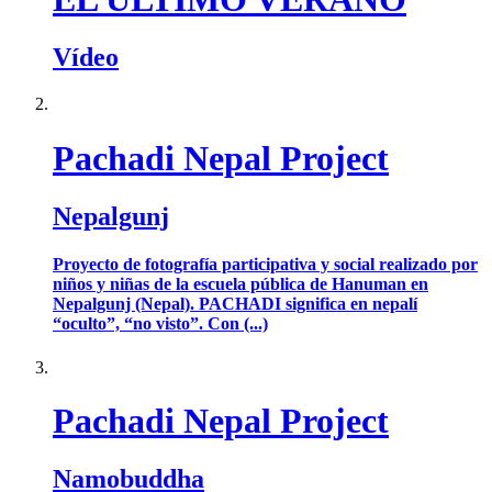
Vídeo
Pachadi Nepal Project
Nepalgunj
Proyecto de fotografía participativa y social realizado por
niños y niñas de la escuela pública de Hanuman en
Nepalgunj (Nepal). PACHADI significa en nepalí
“oculto”, “no visto”. Con (...)
Pachadi Nepal Project
Namobuddha