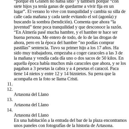
“porque en Grañén no había sitio” y también porque “con
siete hijos ya tenía ganas de quedarme a vivir fija en un
lugar”. El verano lo vive con tranquilidad y cambia su silla de
calle cada mañana y cada tarde evitando el sol (agonía) y
buscando la sombra (bendición). Comenta que ahora “la
juventud” tiene poca tranquilidad y que desconoce la razón.
“En Almería pasé mucha hambre, y el hambre te hace ser
buena persona. Me entero de todo, de lo de las drogas de
ahora, pero en la época del hambre "no podías comprar
pastillas” sentencia. Tuvo su primer hijo a los 17 años. Ha
sido muy trabajadora, empezaba a coger caracoles a las 3 de
la mañana y vendía cada día uno o dos sacos de 50 kilos. En
aquella época había muchos más caracoles que ahora, y se los
pagaban a 3 pesetas la cabra y a 4 pesetas el caracol. Paca
tiene 14 nietos y entre 12 y 14 biznietos. Su perra que la
acompaña en la foto se llama Cristi.
Artasona del Llano
Artasona del Llano
Artasona del Llano
En una habitación a la entrada del bar de la plaza encontramos
unos paneles con fotografías de la historia de Artasona.