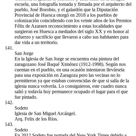
escuela, una fotografía tomada y firmada por el arquitecto del
pueblo, José Borobio, y el galardón que la Diputación
Provincial de Huesca otorgó en 2018 a los pueblos de
colonización coincidiendo con los veinte años de los Premios
Félix de Azaraen reconocimiento a estas localidades que
surgieron en Huesca a mediados del siglo XX y en honor al
esfuerzo y sacrificio que llevaron a cabo sus habitantes para
dar vida a un territorio.
San Jorge
En la Iglesia de San Jorge se encuentra esta pintura del
zaragozano José Baqué Ximénez (1912-1998). Según nos
cuentan en el pueblo, en una ocasión intentaron llevársela
para una exposición en Zaragoza pero las vecinas no lo
permitieron ya que estaban convencidas de que si salía de la
iglesia nunca volvería. Lo consiguieron, este cuadro nunca
salió y todavía hoy permanece ocupado el lugar para el que
fue pintado.
Sodeto
Iglesia de San Miguel Arcángel.
Arq. Felix de los Ríos.
Sodeto
En 2012 Sodeto fue portada del New York Times debido a