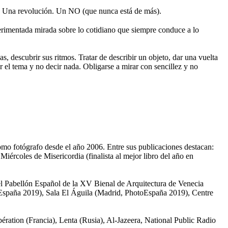
 Una revolución. Un NO (que nunca está de más).
rimentada mirada sobre lo cotidiano que siempre conduce a lo
s, descubrir sus ritmos. Tratar de describir un objeto, dar una vuelta
r el tema y no decir nada. Obligarse a mirar con sencillez y no
omo fotógrafo desde el año 2006. Entre sus publicaciones destacan:
ércoles de Misericordia (finalista al mejor libro del año en
el Pabellón Español de la XV Bienal de Arquitectura de Venecia
toEspaña 2019), Sala El Águila (Madrid, PhotoEspaña 2019), Centre
ation (Francia), Lenta (Rusia), Al-Jazeera, National Public Radio