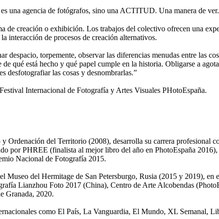
 una agencia de fotógrafos, sino una ACTITUD. Una manera de ver.
de creación o exhibición. Los trabajos del colectivo ofrecen una expe
 la interacción de procesos de creación alternativos.
nar despacio, torpemente, observar las diferencias menudas entre las cosa
se de qué está hecho y qué papel cumple en la historia. Obligarse a agota
 es desfotografiar las cosas y desnombrarlas.”
tival Internacional de Fotografía y Artes Visuales PHotoEspaña.
 Ordenación del Territorio (2008), desarrolla su carrera profesional c
do por PHREE (finalista al mejor libro del año en PhotoEspaña 2016), Mi
remio Nacional de Fotografía 2015.
en el Museo del Hermitage de San Petersburgo, Rusia (2015 y 2019), en 
otografía Lianzhou Foto 2017 (China), Centro de Arte Alcobendas (Pho
de Granada, 2020.
rnacionales como El País, La Vanguardia, El Mundo, XL Semanal, Libér