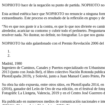
NOPHOTO hace de la negación su punto de partida. NOPHOTO no es
Esta actitud estética hace que NOPHOTO no renuncie a ninguna forma 
extraordinario. Este proceso es resultado de la reflexión en grupo y de
“No es que nos guste ir a la contra, es que lo que nos divierte es cami
alrededor, acariciar su contorno y cubrir todo el perímetro. Preguntar
resolver nada. No ilustrar, no definir, no fotografiar. Lo que nos gusta
NOPHOTO ha sido galardonado con el Premio Revelación 2006 del Fes
Madrid, 1980
Ingeniero de Caminos, Canales y Puertos especializado en Urbanismo y
2013 (junto con Jonás Bel), el libro colectivo Nación Rotonda publica
PhotoEspaña 2019), y Solovki, junto a Juan Manuel Castro Prieto, P
Su obra ha sido expuesta, entre otros sitios, en PhotoEspaña 2014, 
(2016), ganador del León de Oro de esa edición, en el festival de f
Fotogràfic La Llotgeta, Valencia, 2019 y en el Centro José Guerrero 
Ha publicado en numerosos medios de comunicación nacionales e inte