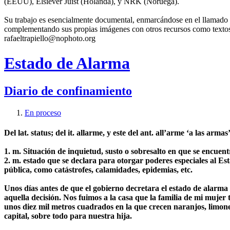
(EEUU), Elsiever Juist (Holanda), y NRK (Noruega).
Su trabajo es esencialmente documental, enmarcándose en el llamado 
complementando sus propias imágenes con otros recursos como textos p
rafaeltrapiello@nophoto.org
Estado de Alarma
Diario de confinamiento
En proceso
Del lat. status; del it. allarme, y este del ant. all’arme ‘a las armas’
1. m. Situación de inquietud, susto o sobresalto en que se encue
2. m. estado que se declara para otorgar poderes especiales al Es
pública, como catástrofes, calamidades, epidemias, etc.
Unos días antes de que el gobierno decretara el estado de alarma 
aquella decisión. Nos fuimos a la casa que la familia de mi mujer
unos diez mil metros cuadrados en la que crecen naranjos, limone
capital, sobre todo para nuestra hija.