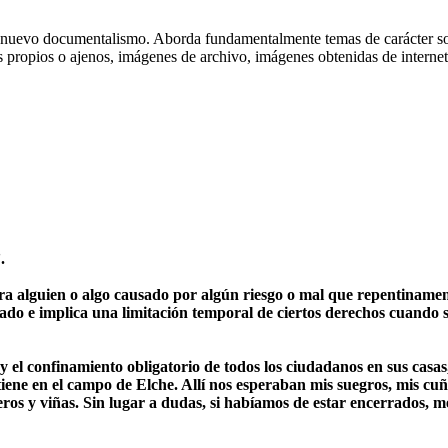
nuevo documentalismo. Aborda fundamentalmente temas de carácter socia
ropios o ajenos, imágenes de archivo, imágenes obtenidas de internet, 
.
ntra alguien o algo causado por algún riesgo o mal que repentinam
tado e implica una limitación temporal de ciertos derechos cuando 
y el confinamiento obligatorio de todos los ciudadanos en sus casa
 tiene en el campo de Elche. Allí nos esperaban mis suegros, mis c
ros y viñas. Sin lugar a dudas, si habíamos de estar encerrados, m