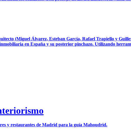
itecto (Miguel Álvarez, Esteban García, Rafael Trapiello y Guiller
mobiliaria en España y su posterior pinchazo. Utilizando herramien
nteriorismo
bares y restaurantes de Madrid para la guía Mahoudrid.