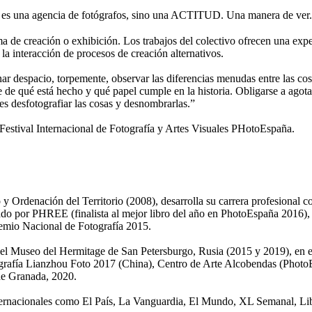
 una agencia de fotógrafos, sino una ACTITUD. Una manera de ver.
de creación o exhibición. Los trabajos del colectivo ofrecen una expe
 la interacción de procesos de creación alternativos.
nar despacio, torpemente, observar las diferencias menudas entre las cosa
se de qué está hecho y qué papel cumple en la historia. Obligarse a agota
 es desfotografiar las cosas y desnombrarlas.”
tival Internacional de Fotografía y Artes Visuales PHotoEspaña.
 Ordenación del Territorio (2008), desarrolla su carrera profesional c
do por PHREE (finalista al mejor libro del año en PhotoEspaña 2016), Mi
remio Nacional de Fotografía 2015.
en el Museo del Hermitage de San Petersburgo, Rusia (2015 y 2019), en 
otografía Lianzhou Foto 2017 (China), Centro de Arte Alcobendas (Pho
de Granada, 2020.
rnacionales como El País, La Vanguardia, El Mundo, XL Semanal, Libér