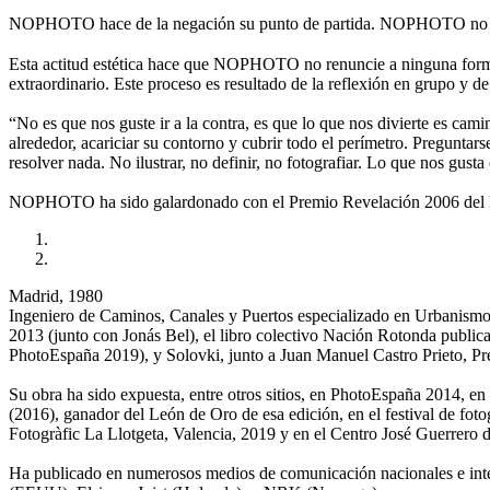
NOPHOTO hace de la negación su punto de partida. NOPHOTO no es
Esta actitud estética hace que NOPHOTO no renuncie a ninguna forma 
extraordinario. Este proceso es resultado de la reflexión en grupo y de
“No es que nos guste ir a la contra, es que lo que nos divierte es cami
alrededor, acariciar su contorno y cubrir todo el perímetro. Preguntar
resolver nada. No ilustrar, no definir, no fotografiar. Lo que nos gusta
NOPHOTO ha sido galardonado con el Premio Revelación 2006 del Fes
Madrid, 1980
Ingeniero de Caminos, Canales y Puertos especializado en Urbanismo y
2013 (junto con Jonás Bel), el libro colectivo Nación Rotonda publica
PhotoEspaña 2019), y Solovki, junto a Juan Manuel Castro Prieto, P
Su obra ha sido expuesta, entre otros sitios, en PhotoEspaña 2014, 
(2016), ganador del León de Oro de esa edición, en el festival de f
Fotogràfic La Llotgeta, Valencia, 2019 y en el Centro José Guerrero 
Ha publicado en numerosos medios de comunicación nacionales e inte