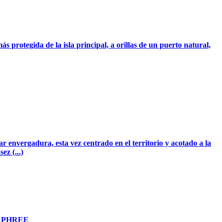
 protegida de la isla principal, a orillas de un puerto natural,
ar envergadura, esta vez centrado en el territorio y acotado a la
ez (...)
 en PHREE