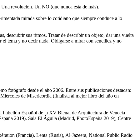
 Una revolución. Un NO (que nunca está de más).
rimentada mirada sobre lo cotidiano que siempre conduce a lo
s, descubrir sus ritmos. Tratar de describir un objeto, dar una vuelta
r el tema y no decir nada. Obligarse a mirar con sencillez y no
omo fotógrafo desde el año 2006. Entre sus publicaciones destacan:
ércoles de Misericordia (finalista al mejor libro del año en
el Pabellón Español de la XV Bienal de Arquitectura de Venecia
toEspaña 2019), Sala El Águila (Madrid, PhotoEspaña 2019), Centre
ation (Francia), Lenta (Rusia), Al-Jazeera, National Public Radio