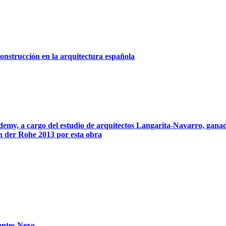
onstrucción en la arquitectura española
demy, a cargo del estudio de arquitectos Langarita-Navarro, gana
 der Rohe 2013 por esta obra
antes Nexo