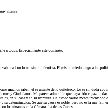
muy intensa.
pañe a todos. Especialmente este domingo.
evaba casi un lustro sin ir al dentista. El mismo miedo tengo a los polí
o muchos saben, él es amante de lo quijotesco. Lo es sin duda apoyar 
odemos y Ciudadanos. Me parece admirable que haya sido capaz de dar un
rales, en su casa y en su literatura. Ha estado varios meses intentand
 y su determinación. Sé que su causa es noble, pero no es la mía. Sin
 con los gigantes en la Cámara alta de las Cortes.