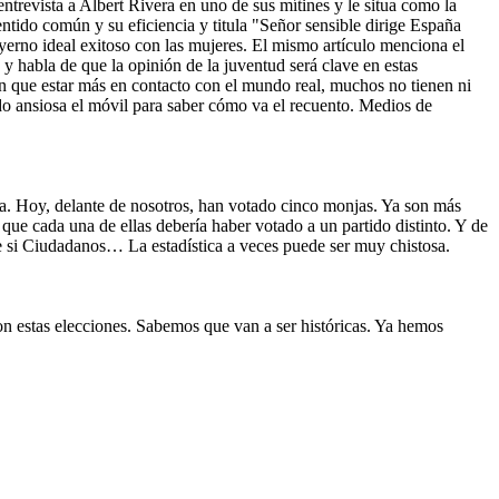
ntrevista a Albert Rivera en uno de sus mítines y le situa como la
ido común y su eficiencia y titula "Señor sensible dirige España
rno ideal exitoso con las mujeres. El mismo artículo menciona el
y habla de que la opinión de la juventud será clave en estas
en que estar más en contacto con el mundo real, muchos no tienen ni
ndo ansiosa el móvil para saber cómo va el recuento. Medios de
a. Hoy, delante de nosotros, han votado cinco monjas. Ya son más
 que cada una de ellas debería haber votado a un partido distinto. Y de
ue si Ciudadanos… La estadística a veces puede ser muy chistosa.
n estas elecciones. Sabemos que van a ser históricas. Ya hemos