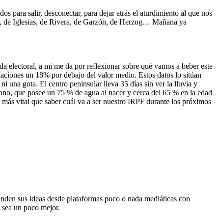
 para salir, desconectar, para dejar atrás el aturdimiento al que nos
, de Iglesias, de Rivera, de Garzón, de Herzog… Mañana ya
nda electoral, a mi me da por reflexionar sobre qué vamos a beber este
taciones un 18% por debajo del valor medio. Estos datos lo sitúan
una gota. El centro peninsular lleva 35 días sin ver la lluvia y
ano, que posee un 75 % de agua al nacer y cerca del 65 % en la edad
s más vital que saber cuál va a ser nuestro IRPF durante los próximos
fienden sus ideas desde plataformas poco o nada mediáticas con
s sea un poco mejor.