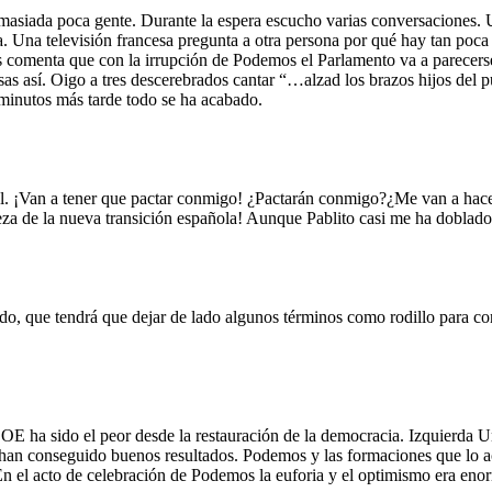
masiada poca gente. Durante la espera escucho varias conversaciones. U
 Una televisión francesa pregunta a otra persona por qué hay tan poca
s comenta que con la irrupción de Podemos el Parlamento va a parecers
osas así. Oigo a tres descerebrados cantar “…alzad los brazos hijos del
 minutos más tarde todo se ha acabado.
. ¡Van a tener que pactar conmigo! ¿Pactarán conmigo?¿Me van a hacer
za de la nueva transición española! Aunque Pablito casi me ha doblad
do, que tendrá que dejar de lado algunos términos como rodillo para c
OE ha sido el peor desde la restauración de la democracia. Izquierda U
han conseguido buenos resultados. Podemos y las formaciones que lo a
n el acto de celebración de Podemos la euforia y el optimismo era eno