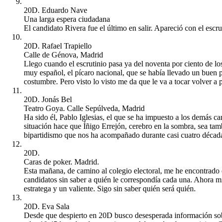
20D. Eduardo Nave
Una larga espera ciudadana
El candidato Rivera fue el último en salir. Apareció con el escr
20D. Rafael Trapiello
Calle de Génova, Madrid
Llego cuando el escrutinio pasa ya del noventa por ciento de l
muy español, el pícaro nacional, que se había llevado un buen
costumbre. Pero visto lo visto me da que le va a tocar volver a p
20D. Jonás Bel
Teatro Goya. Calle Sepúlveda, Madrid
Ha sido él, Pablo Iglesias, el que se ha impuesto a los demás 
situación hace que Íñigo Errejón, cerebro en la sombra, sea ta
bipartidismo que nos ha acompañado durante casi cuatro décad
20D.
Caras de poker. Madrid.
Esta mañana, de camino al colegio electoral, me he encontrado e
candidatos sin saber a quién le correspondía cada una. Ahora mi
estratega y un valiente. Sigo sin saber quién será quién.
20D. Eva Sala
Desde que despierto en 20D busco desesperada información sobr