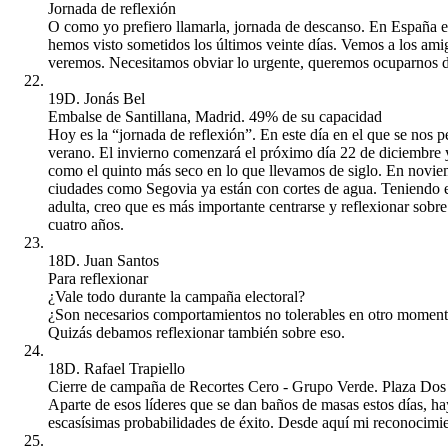
Jornada de reflexión
O como yo prefiero llamarla, jornada de descanso. En España el 
hemos visto sometidos los últimos veinte días. Vemos a los 
veremos. Necesitamos obviar lo urgente, queremos ocuparnos d
19D. Jonás Bel
Embalse de Santillana, Madrid. 49% de su capacidad
Hoy es la “jornada de reflexión”. En este día en el que se nos p
verano. El invierno comenzará el próximo día 22 de diciembre y
como el quinto más seco en lo que llevamos de siglo. En noviemb
ciudades como Segovia ya están con cortes de agua. Teniendo e
adulta, creo que es más importante centrarse y reflexionar sobre
cuatro años.
18D. Juan Santos
Para reflexionar
¿Vale todo durante la campaña electoral?
¿Son necesarios comportamientos no tolerables en otro momen
Quizás debamos reflexionar también sobre eso.
18D. Rafael Trapiello
Cierre de campaña de Recortes Cero - Grupo Verde. Plaza Do
Aparte de esos líderes que se dan baños de masas estos días, ha
escasísimas probabilidades de éxito. Desde aquí mi reconocimie