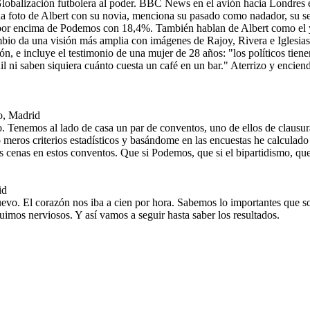
 Globalización futbolera al poder. BBC News en el avión hacia Londres e
 foto de Albert con su novia, menciona su pasado como nadador, su sent
por encima de Podemos con 18,4%. También hablan de Albert como el ye
bio da una visión más amplia con imágenes de Rajoy, Rivera e Iglesias 
n, e incluye el testimonio de una mujer de 28 años: "los políticos tien
nil ni saben siquiera cuánto cuesta un café en un bar." Aterrizo y encie
o, Madrid
 Tenemos al lado de casa un par de conventos, uno de ellos de clausur
 meros criterios estadísticos y basándome en las encuestas he calculado
as cenas en estos conventos. Que si Podemos, que si el bipartidismo, q
id
evo. El corazón nos iba a cien por hora. Sabemos lo importantes que so
guimos nerviosos. Y así vamos a seguir hasta saber los resultados.