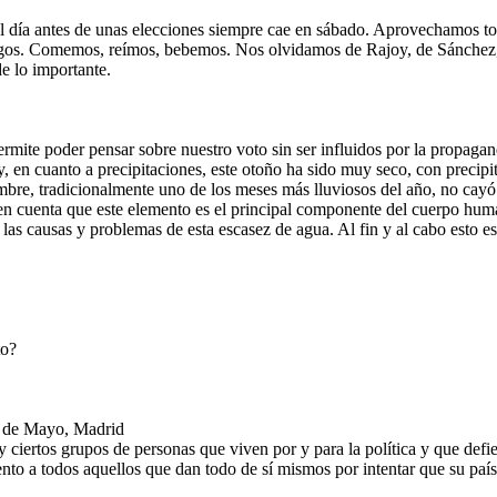
día antes de unas elecciones siempre cae en sábado. Aprovechamos todos
amigos. Comemos, reímos, bebemos. Nos olvidamos de Rajoy, de Sánchez
e lo importante.
ermite poder pensar sobre nuestro voto sin ser influidos por la propaga
, en cuanto a precipitaciones, este otoño ha sido muy seco, con precipi
re, tradicionalmente uno de los meses más lluviosos del año, no cayó ni 
n cuenta que este elemento es el principal componente del cuerpo hum
 las causas y problemas de esta escasez de agua. Al fin y al cabo esto e
to?
s de Mayo, Madrid
y ciertos grupos de personas que viven por y para la política y que de
nto a todos aquellos que dan todo de sí mismos por intentar que su paí