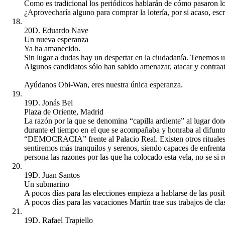
Como es tradicional los periódicos hablarán de cómo pasaron los
¿Aprovecharía alguno para comprar la lotería, por si acaso, escr
20D. Eduardo Nave
Un nueva esperanza
Ya ha amanecido.
Sin lugar a dudas hay un despertar en la ciudadanía. Tenemos 
Algunos candidatos sólo han sabido amenazar, atacar y contraat
Ayúdanos Obi-Wan, eres nuestra única esperanza.
19D. Jonás Bel
Plaza de Oriente, Madrid
La razón por la que se denomina “capilla ardiente” al lugar dond
durante el tiempo en el que se acompañaba y honraba al difunto 
“DEMOCRACIA” frente al Palacio Real. Existen otros rituales en
sentiremos más tranquilos y serenos, siendo capaces de enfrenta
persona las razones por las que ha colocado esta vela, no se si r
19D. Juan Santos
Un submarino
A pocos días para las elecciones empieza a hablarse de las posi
A pocos días para las vacaciones Martín trae sus trabajos de cl
19D. Rafael Trapiello