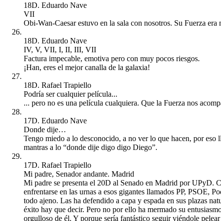
18D. Eduardo Nave
VII
Obi-Wan-Caesar estuvo en la sala con nosotros. Su Fuerza era 
18D. Eduardo Nave
IV, V, VII, I, II, III, VII
Factura impecable, emotiva pero con muy pocos riesgos.
¡Han, eres el mejor canalla de la galaxia!
18D. Rafael Trapiello
Podría ser cualquier película...
... pero no es una película cualquiera. Que la Fuerza nos acom
17D. Eduardo Nave
Donde dije…
Tengo miedo a lo desconocido, a no ver lo que hacen, por eso ll
mantras a lo “donde dije digo digo Diego”.
17D. Rafael Trapiello
Mi padre, Senador andante. Madrid
Mi padre se presenta el 20D al Senado en Madrid por UPyD. Com
enfrentarse en las urnas a esos gigantes llamados PP, PSOE, P
todo ajeno. Las ha defendido a capa y espada en sus plazas natu
éxito hay que decir. Pero no por ello ha mermado su entusiasmo
orgulloso de él. Y porque sería fantástico seguir viéndole pelear