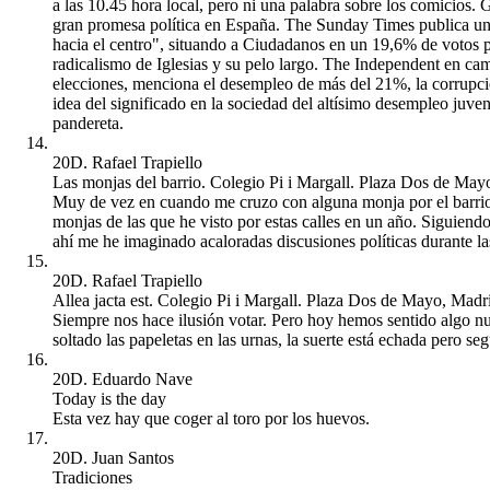
a las 10.45 hora local, pero ni una palabra sobre los comicios.
gran promesa política en España. The Sunday Times publica una
hacia el centro", situando a Ciudadanos en un 19,6% de votos 
radicalismo de Iglesias y su pelo largo. The Independent en cam
elecciones, menciona el desempleo de más del 21%, la corrupció
idea del significado en la sociedad del altísimo desempleo juve
pandereta.
20D. Rafael Trapiello
Las monjas del barrio. Colegio Pi i Margall. Plaza Dos de May
Muy de vez en cuando me cruzo con alguna monja por el barrio.
monjas de las que he visto por estas calles en un año. Siguiendo
ahí me he imaginado acaloradas discusiones políticas durante l
20D. Rafael Trapiello
Allea jacta est. Colegio Pi i Margall. Plaza Dos de Mayo, Madr
Siempre nos hace ilusión votar. Pero hoy hemos sentido algo nu
soltado las papeletas en las urnas, la suerte está echada pero se
20D. Eduardo Nave
Today is the day
Esta vez hay que coger al toro por los huevos.
20D. Juan Santos
Tradiciones