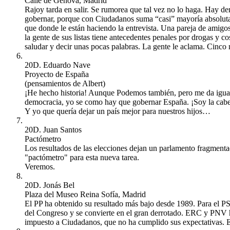
Calle de Génova, Madrid
Rajoy tarda en salir. Se rumorea que tal vez no lo haga. Hay de
gobernar, porque con Ciudadanos suma “casi” mayoría absoluta.
que donde le están haciendo la entrevista. Una pareja de amigo
la gente de sus listas tiene antecedentes penales por drogas y c
saludar y decir unas pocas palabras. La gente le aclama. Cinco
20D. Eduardo Nave
Proyecto de España
(pensamientos de Albert)
¡He hecho historia! Aunque Podemos también, pero me da igual
democracia, yo se como hay que gobernar España. ¡Soy la cabe
Y yo que quería dejar un país mejor para nuestros hijos…
20D. Juan Santos
Pactómetro
Los resultados de las elecciones dejan un parlamento fragmenta
"pactómetro" para esta nueva tarea.
Veremos.
20D. Jonás Bel
Plaza del Museo Reina Sofía, Madrid
El PP ha obtenido su resultado más bajo desde 1989. Para el PS
del Congreso y se convierte en el gran derrotado. ERC y PNV 
impuesto a Ciudadanos, que no ha cumplido sus expectativas. E