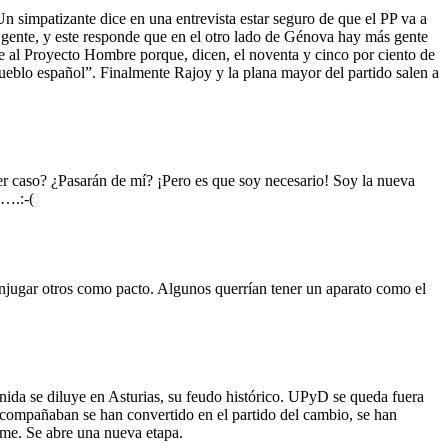
n simpatizante dice en una entrevista estar seguro de que el PP va a
 gente, y este responde que en el otro lado de Génova hay más gente
e al Proyecto Hombre porque, dicen, el noventa y cinco por ciento de
 pueblo español”. Finalmente Rajoy y la plana mayor del partido salen a
 caso? ¿Pasarán de mí? ¡Pero es que soy necesario! Soy la nueva
o….:-(
onjugar otros como pacto. Algunos querrían tener un aparato como el
nida se diluye en Asturias, su feudo histórico. UPyD se queda fuera
compañaban se han convertido en el partido del cambio, se han
rme. Se abre una nueva etapa.