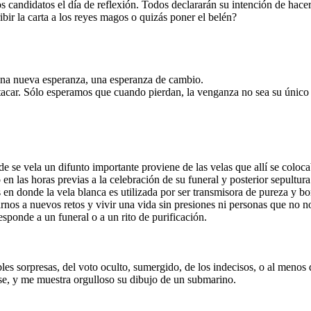
 candidatos el día de reflexión. Todos declararán su intención de hacer
ibir la carta a los reyes magos o quizás poner el belén?
una nueva esperanza, una esperanza de cambio.
acar. Sólo esperamos que cuando pierdan, la venganza no sea su único d
e se vela un difunto importante proviene de las velas que allí se coloca
en las horas previas a la celebración de su funeral y posterior sepultu
 donde la vela blanca es utilizada por ser transmisora de pureza y bond
rnos a nuevos retos y vivir una vida sin presiones ni personas que no n
esponde a un funeral o a un rito de purificación.
bles sorpresas, del voto oculto, sumergido, de los indecisos, o al menos
ase, y me muestra orgulloso su dibujo de un submarino.