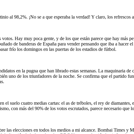
utinio al 98,2%. ¡No se a que esperaba la verdad! Y claro, los refrescos
os votos. Hay muy poca gente, y de los que están parece que hay más pe
 puñado de banderas de España para vender pensando que iba a hacer el
asar frío los domingos en las puertas de los estadios de fútbol.
candidatos en la pugna que han librado estas semanas. La maquinaria de 
mbién uno de los triunfadores de la noche. Se confirma que el partido 
as.
n el suelo cuatro medias cartas: el as de tréboles, el rey de diamantes,
smo, con más del 90% de los votos escrutados, parece necesario que los
e las elecciones en todos los medios a mi alcance. Bombai Times y Mu