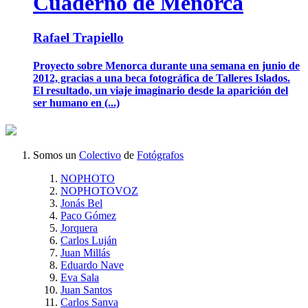
Cuaderno de Menorca
Rafael Trapiello
Proyecto sobre Menorca durante una semana en junio de
2012, gracias a una beca fotográfica de Talleres Islados.
El resultado, un viaje imaginario desde la aparición del
ser humano en (...)
Somos un
Colectivo
de
Fotógrafos
NOPHOTO
NOPHOTOVOZ
Jonás Bel
Paco Gómez
Jorquera
Carlos Luján
Juan Millás
Eduardo Nave
Eva Sala
Juan Santos
Carlos Sanva