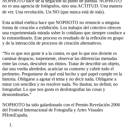
NOPHOTO hace de la negación su punto de partida. NOPHOTO
no es una agencia de fotógrafos, sino una ACTITUD. Una manera
de ver. Una revolución. Un NO (que nunca está de más).
Esta actitud estética hace que NOPHOTO no renuncie a ninguna
forma de creación o exhibición. Los trabajos del colectivo ofrecen
una experimentada mirada sobre lo cotidiano que siempre conduce a
lo extraordinario. Este proceso es resultado de la reflexión en grupo
y de la interacción de procesos de creación alternativos.
“No es que nos guste ir a la contra, es que lo que nos divierte es
caminar despacio, torpemente, observar las diferencias menudas
entre las cosas, descubrir sus ritmos. Tratar de describir un objeto,
dar una vuelta alrededor, acariciar su contorno y cubrir todo el
perímetro. Preguntarse de qué está hecho y qué papel cumple en la
historia. Obligarse a agotar el tema y no decir nada. Obligarse a
mirar con sencillez y no resolver nada. No ilustrar, no definir, no
fotografiar. Lo que nos gusta es desfotografiar las cosas y
desnombrarlas.”
NOPHOTO ha sido galardonado con el Premio Revelación 2006
del Festival Internacional de Fotografía y Artes Visuales
PHotoEspaña.