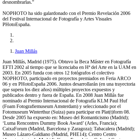
desnombrarlas.”
NOPHOTO ha sido galardonado con el Premio Revelación 2006
del Festival Internacional de Fotografía y Artes Visuales
PHotoEspaña.
Juan Millás
Juan Millás, Madrid (1975). Obtuvo la Beca Máster en Fotografía
EFTI 2002 al tiempo que se licenciaba en Hª del Arte en la UAM en
2003. En 2005 funda con otros 12 fotógrafos el colectivo
NOPHOTO, participado en proyectos premiados en Feria ARCO
06 y en PHotoEspaña 2006. Juntos desarrollarán (en una trayectoria
que supera los diez años) múltiples proyectos expuestos y
publicados dentro y fuera de España. En 2008 Juan Millás fue
nominado al Premio Internacional de Fotografía KLM Paul Huf
(Foam Fotografiemuseum Amsterdam) y seleccionado por el
Fotomuseum Winterthur (Suiza) para participar en Plat(t)form 08.
Desde 2005 ha expuesto en: Museo del Romanticismo (Madrid);
‘Luma Rencontres Dummy Book Award’ (Arles, Francia);
CaixaForum (Madrid, Barcelona y Zaragoza); Tabacalera (Madrid);
Museo Lázaro-Galdiano (Madrid, PHE14); Centro Centro