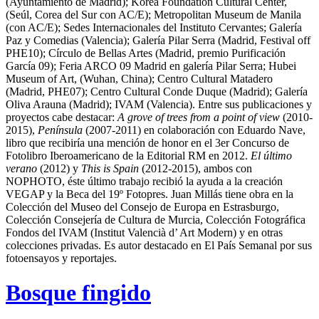
(Ayuntamiento de Madrid); Korea Foundation Cultural Center,
(Seúl, Corea del Sur con AC/E); Metropolitan Museum de Manila
(con AC/E); Sedes Internacionales del Instituto Cervantes; Galería
Paz y Comedias (Valencia); Galería Pilar Serra (Madrid, Festival off
PHE10); Círculo de Bellas Artes (Madrid, premio Purificación
García 09); Feria ARCO 09 Madrid en galería Pilar Serra; Hubei
Museum of Art, (Wuhan, China); Centro Cultural Matadero
(Madrid, PHE07); Centro Cultural Conde Duque (Madrid); Galería
Oliva Arauna (Madrid); IVAM (Valencia). Entre sus publicaciones y
proyectos cabe destacar:
A grove of trees from a point of view
(2010-
2015),
Península
(2007-2011) en colaboración con Eduardo Nave,
libro que recibiría una mención de honor en el 3er Concurso de
Fotolibro Iberoamericano de la Editorial RM en 2012.
El último
verano
(2012) y
This is Spain
(2012-2015), ambos con
NOPHOTO, éste último trabajo recibió la ayuda a la creación
VEGAP y la Beca del 19º Fotopres. Juan Millás tiene obra en la
Colección del Museo del Consejo de Europa en Estrasburgo,
Colección Consejería de Cultura de Murcia, Colección Fotográfica
Fondos del IVAM (Institut Valencià d’ Art Modern) y en otras
colecciones privadas. Es autor destacado en El País Semanal por sus
fotoensayos y reportajes.
Bosque fingido