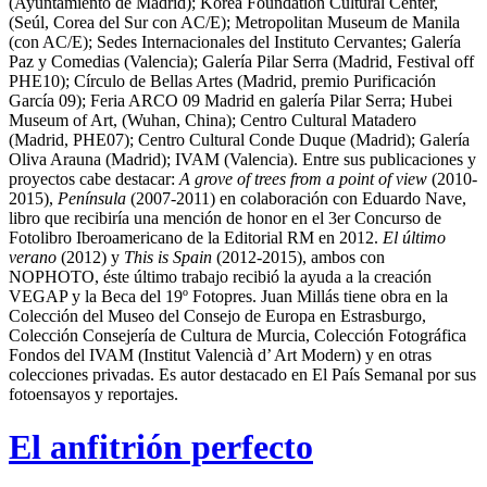
(Ayuntamiento de Madrid); Korea Foundation Cultural Center,
(Seúl, Corea del Sur con AC/E); Metropolitan Museum de Manila
(con AC/E); Sedes Internacionales del Instituto Cervantes; Galería
Paz y Comedias (Valencia); Galería Pilar Serra (Madrid, Festival off
PHE10); Círculo de Bellas Artes (Madrid, premio Purificación
García 09); Feria ARCO 09 Madrid en galería Pilar Serra; Hubei
Museum of Art, (Wuhan, China); Centro Cultural Matadero
(Madrid, PHE07); Centro Cultural Conde Duque (Madrid); Galería
Oliva Arauna (Madrid); IVAM (Valencia). Entre sus publicaciones y
proyectos cabe destacar:
A grove of trees from a point of view
(2010-
2015),
Península
(2007-2011) en colaboración con Eduardo Nave,
libro que recibiría una mención de honor en el 3er Concurso de
Fotolibro Iberoamericano de la Editorial RM en 2012.
El último
verano
(2012) y
This is Spain
(2012-2015), ambos con
NOPHOTO, éste último trabajo recibió la ayuda a la creación
VEGAP y la Beca del 19º Fotopres. Juan Millás tiene obra en la
Colección del Museo del Consejo de Europa en Estrasburgo,
Colección Consejería de Cultura de Murcia, Colección Fotográfica
Fondos del IVAM (Institut Valencià d’ Art Modern) y en otras
colecciones privadas. Es autor destacado en El País Semanal por sus
fotoensayos y reportajes.
El anfitrión perfecto