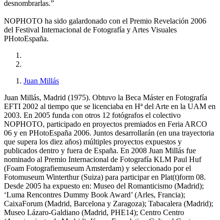
desnombrarlas.”
NOPHOTO ha sido galardonado con el Premio Revelación 2006
del Festival Internacional de Fotografía y Artes Visuales
PHotoEspaña.
Juan Millás
Juan Millás, Madrid (1975). Obtuvo la Beca Máster en Fotografía
EFTI 2002 al tiempo que se licenciaba en Hª del Arte en la UAM en
2003. En 2005 funda con otros 12 fotógrafos el colectivo
NOPHOTO, participado en proyectos premiados en Feria ARCO
06 y en PHotoEspaña 2006. Juntos desarrollarán (en una trayectoria
que supera los diez años) múltiples proyectos expuestos y
publicados dentro y fuera de España. En 2008 Juan Millás fue
nominado al Premio Internacional de Fotografía KLM Paul Huf
(Foam Fotografiemuseum Amsterdam) y seleccionado por el
Fotomuseum Winterthur (Suiza) para participar en Plat(t)form 08.
Desde 2005 ha expuesto en: Museo del Romanticismo (Madrid);
‘Luma Rencontres Dummy Book Award’ (Arles, Francia);
CaixaForum (Madrid, Barcelona y Zaragoza); Tabacalera (Madrid);
Museo Lázaro-Galdiano (Madrid, PHE14); Centro Centro