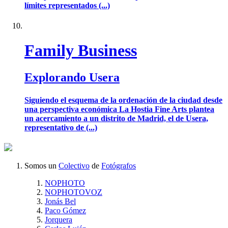
límites representados (...)
Family Business
Explorando Usera
Siguiendo el esquema de la ordenación de la ciudad desde
una perspectiva económica La Hostia Fine Arts plantea
un acercamiento a un distrito de Madrid, el de Usera,
representativo de (...)
Somos un
Colectivo
de
Fotógrafos
NOPHOTO
NOPHOTOVOZ
Jonás Bel
Paco Gómez
Jorquera