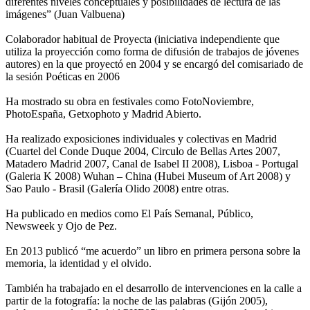
diferentes niveles conceptuales y posibilidades de lectura de las
imágenes” (Juan Valbuena)
Colaborador habitual de Proyecta (iniciativa independiente que
utiliza la proyección como forma de difusión de trabajos de jóvenes
autores) en la que proyectó en 2004 y se encargó del comisariado de
la sesión Poéticas en 2006
Ha mostrado su obra en festivales como FotoNoviembre,
PhotoEspaña, Getxophoto y Madrid Abierto.
Ha realizado exposiciones individuales y colectivas en Madrid
(Cuartel del Conde Duque 2004, Circulo de Bellas Artes 2007,
Matadero Madrid 2007, Canal de Isabel II 2008), Lisboa - Portugal
(Galeria K 2008) Wuhan – China (Hubei Museum of Art 2008) y
Sao Paulo - Brasil (Galería Olido 2008) entre otras.
Ha publicado en medios como El País Semanal, Público,
Newsweek y Ojo de Pez.
En 2013 publicó “me acuerdo” un libro en primera persona sobre la
memoria, la identidad y el olvido.
También ha trabajado en el desarrollo de intervenciones en la calle a
partir de la fotografía: la noche de las palabras (Gijón 2005),