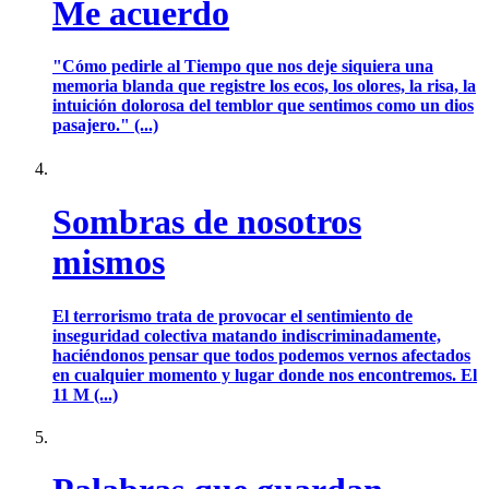
Me acuerdo
"Cómo pedirle al Tiempo que nos deje siquiera una
memoria blanda que registre los ecos, los olores, la risa, la
intuición dolorosa del temblor que sentimos como un dios
pasajero." (...)
Sombras de nosotros
mismos
El terrorismo trata de provocar el sentimiento de
inseguridad colectiva matando indiscriminadamente,
haciéndonos pensar que todos podemos vernos afectados
en cualquier momento y lugar donde nos encontremos. El
11 M (...)