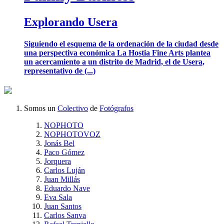
Explorando Usera
Siguiendo el esquema de la ordenación de la ciudad desde
una perspectiva económica La Hostia Fine Arts plantea
un acercamiento a un distrito de Madrid, el de Usera,
representativo de (...)
Somos un
Colectivo
de
Fotógrafos
NOPHOTO
NOPHOTOVOZ
Jonás Bel
Paco Gómez
Jorquera
Carlos Luján
Juan Millás
Eduardo Nave
Eva Sala
Juan Santos
Carlos Sanva