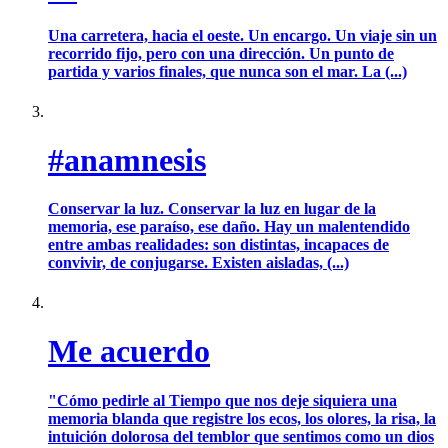
Una carretera, hacia el oeste. Un encargo. Un viaje sin un
recorrido fijo, pero con una dirección. Un punto de
partida y varios finales, que nunca son el mar. La (...)
#anamnesis
Conservar la luz. Conservar la luz en lugar de la
memoria, ese paraíso, ese daño. Hay un malentendido
entre ambas realidades: son distintas, incapaces de
convivir, de conjugarse. Existen aisladas, (...)
Me acuerdo
"Cómo pedirle al Tiempo que nos deje siquiera una
memoria blanda que registre los ecos, los olores, la risa, la
intuición dolorosa del temblor que sentimos como un dios