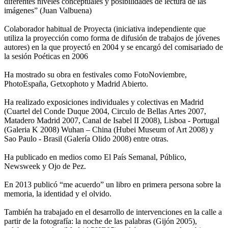
diferentes niveles conceptuales y posibilidades de lectura de las
imágenes” (Juan Valbuena)
Colaborador habitual de Proyecta (iniciativa independiente que
utiliza la proyección como forma de difusión de trabajos de jóvenes
autores) en la que proyectó en 2004 y se encargó del comisariado de
la sesión Poéticas en 2006
Ha mostrado su obra en festivales como FotoNoviembre,
PhotoEspaña, Getxophoto y Madrid Abierto.
Ha realizado exposiciones individuales y colectivas en Madrid
(Cuartel del Conde Duque 2004, Circulo de Bellas Artes 2007,
Matadero Madrid 2007, Canal de Isabel II 2008), Lisboa - Portugal
(Galeria K 2008) Wuhan – China (Hubei Museum of Art 2008) y
Sao Paulo - Brasil (Galería Olido 2008) entre otras.
Ha publicado en medios como El País Semanal, Público,
Newsweek y Ojo de Pez.
En 2013 publicó “me acuerdo” un libro en primera persona sobre la
memoria, la identidad y el olvido.
También ha trabajado en el desarrollo de intervenciones en la calle a
partir de la fotografía: la noche de las palabras (Gijón 2005),