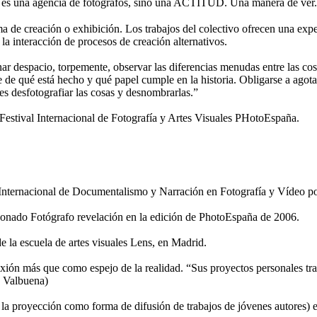
 una agencia de fotógrafos, sino una ACTITUD. Una manera de ver.
de creación o exhibición. Los trabajos del colectivo ofrecen una expe
 la interacción de procesos de creación alternativos.
nar despacio, torpemente, observar las diferencias menudas entre las cosa
se de qué está hecho y qué papel cumple en la historia. Obligarse a agota
 es desfotografiar las cosas y desnombrarlas.”
tival Internacional de Fotografía y Artes Visuales PHotoEspaña.
r Internacional de Documentalismo y Narración en Fotografía y Vídeo p
nado Fotógrafo revelación en la edición de PhotoEspaña de 2006.
de la escuela de artes visuales Lens, en Madrid.
exión más que como espejo de la realidad. “Sus proyectos personales tra
n Valbuena)
a la proyección como forma de difusión de trabajos de jóvenes autores) 