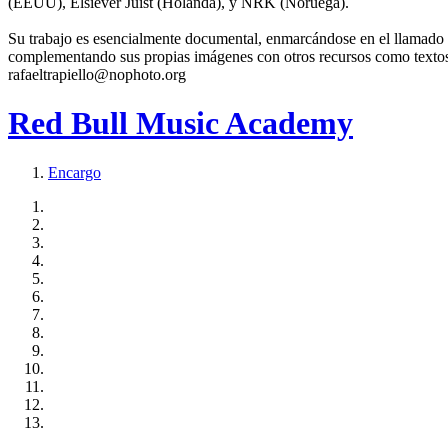
(EEUU), Elsiever Juist (Holanda), y NRK (Noruega).
Su trabajo es esencialmente documental, enmarcándose en el llamado 
complementando sus propias imágenes con otros recursos como textos p
rafaeltrapiello@nophoto.org
Red Bull Music Academy
Encargo