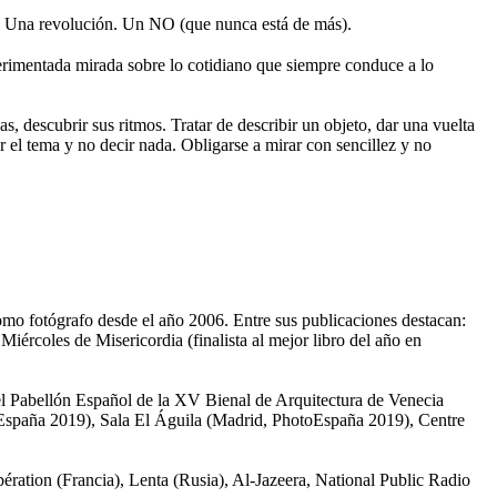
 Una revolución. Un NO (que nunca está de más).
rimentada mirada sobre lo cotidiano que siempre conduce a lo
s, descubrir sus ritmos. Tratar de describir un objeto, dar una vuelta
r el tema y no decir nada. Obligarse a mirar con sencillez y no
omo fotógrafo desde el año 2006. Entre sus publicaciones destacan:
ércoles de Misericordia (finalista al mejor libro del año en
el Pabellón Español de la XV Bienal de Arquitectura de Venecia
toEspaña 2019), Sala El Águila (Madrid, PhotoEspaña 2019), Centre
ation (Francia), Lenta (Rusia), Al-Jazeera, National Public Radio