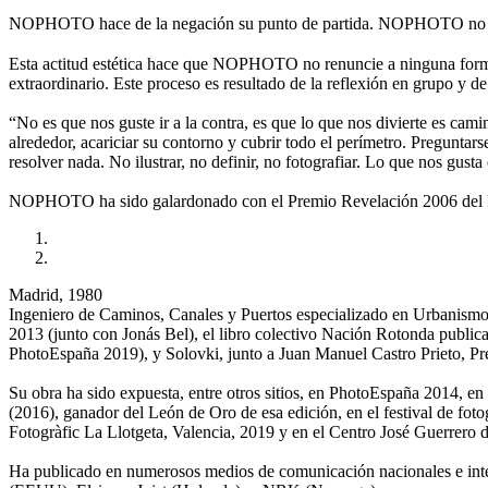
NOPHOTO hace de la negación su punto de partida. NOPHOTO no es
Esta actitud estética hace que NOPHOTO no renuncie a ninguna forma 
extraordinario. Este proceso es resultado de la reflexión en grupo y de
“No es que nos guste ir a la contra, es que lo que nos divierte es cami
alrededor, acariciar su contorno y cubrir todo el perímetro. Preguntar
resolver nada. No ilustrar, no definir, no fotografiar. Lo que nos gusta
NOPHOTO ha sido galardonado con el Premio Revelación 2006 del Fes
Madrid, 1980
Ingeniero de Caminos, Canales y Puertos especializado en Urbanismo y
2013 (junto con Jonás Bel), el libro colectivo Nación Rotonda publica
PhotoEspaña 2019), y Solovki, junto a Juan Manuel Castro Prieto, P
Su obra ha sido expuesta, entre otros sitios, en PhotoEspaña 2014, 
(2016), ganador del León de Oro de esa edición, en el festival de f
Fotogràfic La Llotgeta, Valencia, 2019 y en el Centro José Guerrero 
Ha publicado en numerosos medios de comunicación nacionales e inte