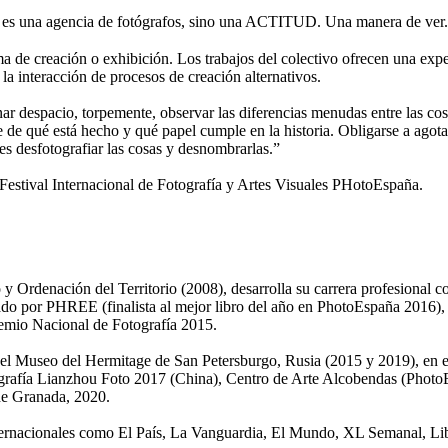
 una agencia de fotógrafos, sino una ACTITUD. Una manera de ver.
de creación o exhibición. Los trabajos del colectivo ofrecen una expe
 la interacción de procesos de creación alternativos.
nar despacio, torpemente, observar las diferencias menudas entre las cosa
se de qué está hecho y qué papel cumple en la historia. Obligarse a agota
 es desfotografiar las cosas y desnombrarlas.”
tival Internacional de Fotografía y Artes Visuales PHotoEspaña.
 Ordenación del Territorio (2008), desarrolla su carrera profesional c
do por PHREE (finalista al mejor libro del año en PhotoEspaña 2016), Mi
remio Nacional de Fotografía 2015.
en el Museo del Hermitage de San Petersburgo, Rusia (2015 y 2019), en 
otografía Lianzhou Foto 2017 (China), Centro de Arte Alcobendas (Pho
de Granada, 2020.
rnacionales como El País, La Vanguardia, El Mundo, XL Semanal, Libér