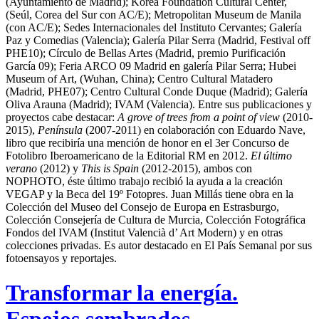
(Ayuntamiento de Madrid); Korea Foundation Cultural Center,
(Seúl, Corea del Sur con AC/E); Metropolitan Museum de Manila
(con AC/E); Sedes Internacionales del Instituto Cervantes; Galería
Paz y Comedias (Valencia); Galería Pilar Serra (Madrid, Festival off
PHE10); Círculo de Bellas Artes (Madrid, premio Purificación
García 09); Feria ARCO 09 Madrid en galería Pilar Serra; Hubei
Museum of Art, (Wuhan, China); Centro Cultural Matadero
(Madrid, PHE07); Centro Cultural Conde Duque (Madrid); Galería
Oliva Arauna (Madrid); IVAM (Valencia). Entre sus publicaciones y
proyectos cabe destacar:
A grove of trees from a point of view
(2010-
2015),
Península
(2007-2011) en colaboración con Eduardo Nave,
libro que recibiría una mención de honor en el 3er Concurso de
Fotolibro Iberoamericano de la Editorial RM en 2012.
El último
verano
(2012) y
This is Spain
(2012-2015), ambos con
NOPHOTO, éste último trabajo recibió la ayuda a la creación
VEGAP y la Beca del 19º Fotopres. Juan Millás tiene obra en la
Colección del Museo del Consejo de Europa en Estrasburgo,
Colección Consejería de Cultura de Murcia, Colección Fotográfica
Fondos del IVAM (Institut Valencià d’ Art Modern) y en otras
colecciones privadas. Es autor destacado en El País Semanal por sus
fotoensayos y reportajes.
Transformar la energía.