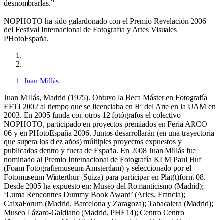
desnombrarlas.”
NOPHOTO ha sido galardonado con el Premio Revelación 2006
del Festival Internacional de Fotografía y Artes Visuales
PHotoEspaña.
Juan Millás
Juan Millás, Madrid (1975). Obtuvo la Beca Máster en Fotografía
EFTI 2002 al tiempo que se licenciaba en Hª del Arte en la UAM en
2003. En 2005 funda con otros 12 fotógrafos el colectivo
NOPHOTO, participado en proyectos premiados en Feria ARCO
06 y en PHotoEspaña 2006. Juntos desarrollarán (en una trayectoria
que supera los diez años) múltiples proyectos expuestos y
publicados dentro y fuera de España. En 2008 Juan Millás fue
nominado al Premio Internacional de Fotografía KLM Paul Huf
(Foam Fotografiemuseum Amsterdam) y seleccionado por el
Fotomuseum Winterthur (Suiza) para participar en Plat(t)form 08.
Desde 2005 ha expuesto en: Museo del Romanticismo (Madrid);
‘Luma Rencontres Dummy Book Award’ (Arles, Francia);
CaixaForum (Madrid, Barcelona y Zaragoza); Tabacalera (Madrid);
Museo Lázaro-Galdiano (Madrid, PHE14); Centro Centro