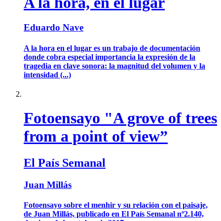
A la hora, en el lugar
Eduardo Nave
A la hora en el lugar es un trabajo de documentación
donde cobra especial importancia la expresión de la
tragedia en clave sonora: la magnitud del volumen y la
intensidad (...)
Fotoensayo "A grove of trees
from a point of view”
El País Semanal
Juan Millás
Fotoensayo sobre el menhir y su relación con el paisaje,
de Juan Millás, publicado en El País Semanal nº2.140,