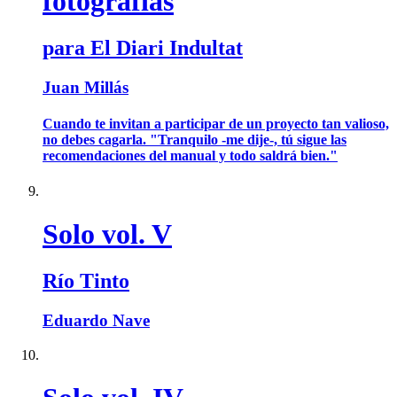
fotografías
para El Diari Indultat
Juan Millás
Cuando te invitan a participar de un proyecto tan valioso,
no debes cagarla. "Tranquilo -me dije-, tú sigue las
recomendaciones del manual y todo saldrá bien."
Solo vol. V
Río Tinto
Eduardo Nave