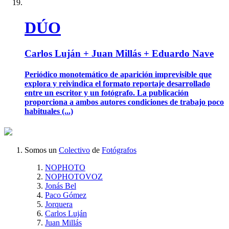
DÚO
Carlos Luján + Juan Millás + Eduardo Nave
Periódico monotemático de aparición imprevisible que
explora y reivindica el formato reportaje desarrollado
entre un escritor y un fotógrafo. La publicación
proporciona a ambos autores condiciones de trabajo poco
habituales (...)
Somos un
Colectivo
de
Fotógrafos
NOPHOTO
NOPHOTOVOZ
Jonás Bel
Paco Gómez
Jorquera
Carlos Luján
Juan Millás