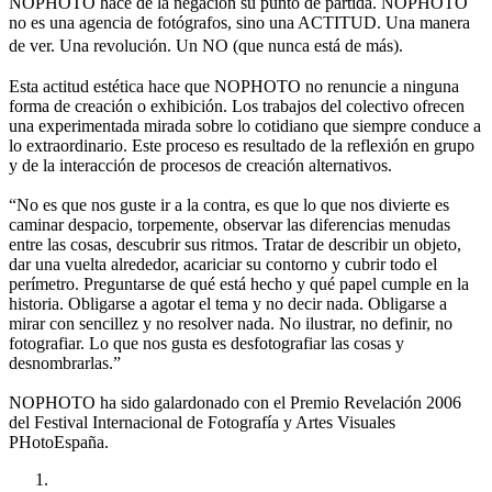
NOPHOTO hace de la negación su punto de partida. NOPHOTO
no es una agencia de fotógrafos, sino una ACTITUD. Una manera
de ver. Una revolución. Un NO (que nunca está de más).
Esta actitud estética hace que NOPHOTO no renuncie a ninguna
forma de creación o exhibición. Los trabajos del colectivo ofrecen
una experimentada mirada sobre lo cotidiano que siempre conduce a
lo extraordinario. Este proceso es resultado de la reflexión en grupo
y de la interacción de procesos de creación alternativos.
“No es que nos guste ir a la contra, es que lo que nos divierte es
caminar despacio, torpemente, observar las diferencias menudas
entre las cosas, descubrir sus ritmos. Tratar de describir un objeto,
dar una vuelta alrededor, acariciar su contorno y cubrir todo el
perímetro. Preguntarse de qué está hecho y qué papel cumple en la
historia. Obligarse a agotar el tema y no decir nada. Obligarse a
mirar con sencillez y no resolver nada. No ilustrar, no definir, no
fotografiar. Lo que nos gusta es desfotografiar las cosas y
desnombrarlas.”
NOPHOTO ha sido galardonado con el Premio Revelación 2006
del Festival Internacional de Fotografía y Artes Visuales
PHotoEspaña.