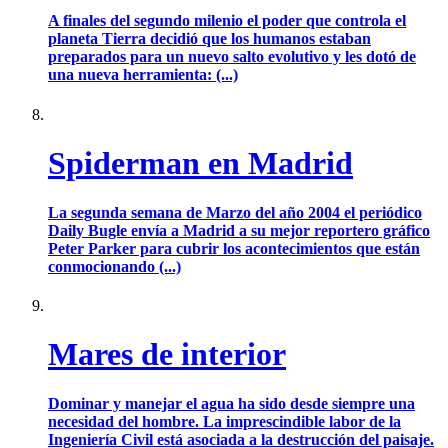
A finales del segundo milenio el poder que controla el
planeta Tierra decidió que los humanos estaban
preparados para un nuevo salto evolutivo y les dotó de
una nueva herramienta: (...)
Spiderman en Madrid
La segunda semana de Marzo del año 2004 el periódico
Daily Bugle envía a Madrid a su mejor reportero gráfico
Peter Parker para cubrir los acontecimientos que están
conmocionando (...)
Mares de interior
Dominar y manejar el agua ha sido desde siempre una
necesidad del hombre. La imprescindible labor de la
Ingeniería Civil está asociada a la destrucción del paisaje.