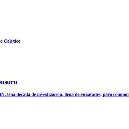
o Calexico.
basura
Una década de investigación, llena de vicisitudes, para componer u