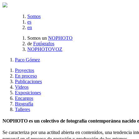
Somos
es
en
Somos un
NOPHOTO
de
Fotógrafos
NOPHOTOVOZ
Paco Gómez
Proyectos
En proceso
Publicaciones
Videos
Exposiciones
Encargos
Biografía
Talleres
NOPHOTO es un colectivo de fotografía contemporánea nacido en 
Se caracteriza por una actitud abierta en contenidos, una tendencia int
personal en el proceso de gestación y producción de los mismos.