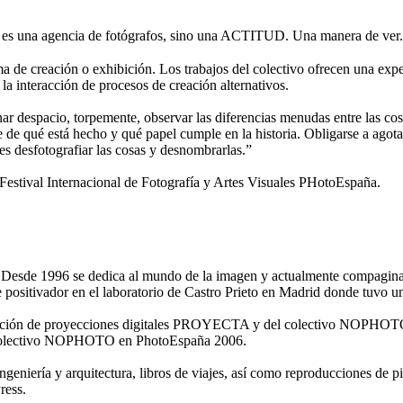
 una agencia de fotógrafos, sino una ACTITUD. Una manera de ver.
de creación o exhibición. Los trabajos del colectivo ofrecen una expe
 la interacción de procesos de creación alternativos.
nar despacio, torpemente, observar las diferencias menudas entre las cosa
se de qué está hecho y qué papel cumple en la historia. Obligarse a agota
 es desfotografiar las cosas y desnombrarlas.”
tival Internacional de Fotografía y Artes Visuales PHotoEspaña.
 Desde 1996 se dedica al mundo de la imagen y actualmente compagina su
positivador en el laboratorio de Castro Prieto en Madrid donde tuvo un 
 edición de proyecciones digitales PROYECTA y del colectivo NOPHOTO
al colectivo NOPHOTO en PhotoEspaña 2006.
ngeniería y arquitectura, libros de viajes, así como reproducciones de pi
ress.