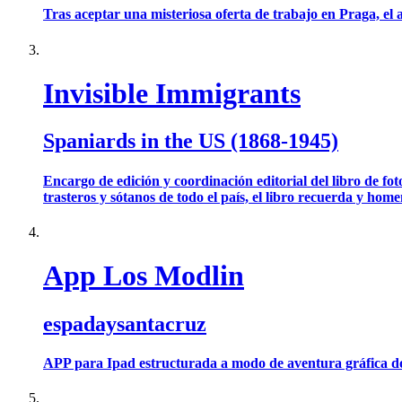
Tras aceptar una misteriosa oferta de trabajo en Praga, el a
Invisible Immigrants
Spaniards in the US (1868-1945)
Encargo de edición y coordinación editorial del libro de f
trasteros y sótanos de todo el país, el libro recuerda y hom
App Los Modlin
espadaysantacruz
APP para Ipad estructurada a modo de aventura gráfica donde