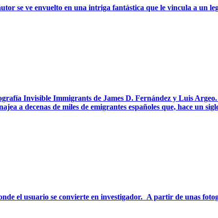
utor se ve envuelto en una intriga fantástica que le vincula a un le
otografía Invisible Immigrants de James D. Fernández y Luis Arge
enajea a decenas de miles de emigrantes españoles que, hace un siglo
 el usuario se convierte en investigador. A partir de unas fotogra