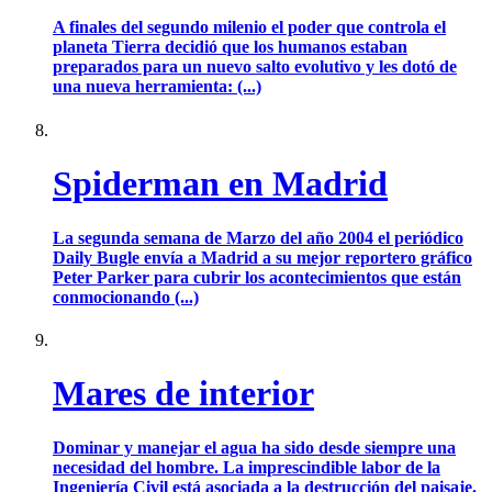
A finales del segundo milenio el poder que controla el
planeta Tierra decidió que los humanos estaban
preparados para un nuevo salto evolutivo y les dotó de
una nueva herramienta: (...)
Spiderman en Madrid
La segunda semana de Marzo del año 2004 el periódico
Daily Bugle envía a Madrid a su mejor reportero gráfico
Peter Parker para cubrir los acontecimientos que están
conmocionando (...)
Mares de interior
Dominar y manejar el agua ha sido desde siempre una
necesidad del hombre. La imprescindible labor de la
Ingeniería Civil está asociada a la destrucción del paisaje.