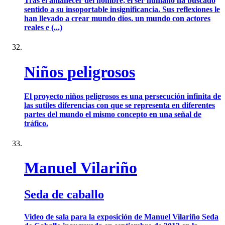
Tras el amanecer del hombre, el ser humano ha buscado
sentido a su insoportable insignificancia. Sus reflexiones le
han llevado a crear mundo dios, un mundo con actores
reales e (...)
Niños peligrosos
El proyecto niños peligrosos es una persecución infinita de
las sutiles diferencias con que se representa en diferentes
partes del mundo el mismo concepto en una señal de
tráfico.
Manuel Vilariño
Seda de caballo
Video de sala para la exposición de Manuel Vilariño Seda