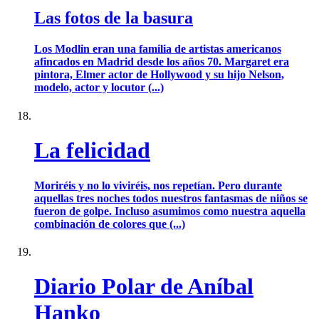
Las fotos de la basura
Los Modlin eran una familia de artistas americanos
afincados en Madrid desde los años 70. Margaret era
pintora, Elmer actor de Hollywood y su hijo Nelson,
modelo, actor y locutor (...)
La felicidad
Moriréis y no lo viviréis, nos repetían. Pero durante
aquellas tres noches todos nuestros fantasmas de niños se
fueron de golpe. Incluso asumimos como nuestra aquella
combinación de colores que (...)
Diario Polar de Aníbal
Hanko