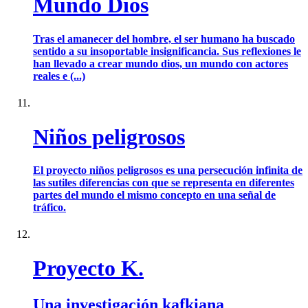
Mundo Dios
Tras el amanecer del hombre, el ser humano ha buscado
sentido a su insoportable insignificancia. Sus reflexiones le
han llevado a crear mundo dios, un mundo con actores
reales e (...)
Niños peligrosos
El proyecto niños peligrosos es una persecución infinita de
las sutiles diferencias con que se representa en diferentes
partes del mundo el mismo concepto en una señal de
tráfico.
Proyecto K.
Una investigación kafkiana