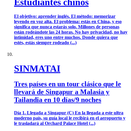
Estudiantes chinos
El objetivo: aprender inglés. El método: memorizar
leyendo en voz alta. El problema: estás en China, y eso
significa que nunca estarás solo. Millones de personas
están rodeándote las 24 horas. No hay privacidad, no hay
intimidad, eres uno entre muchos. Donde quiera que
estés, estás siempre rodeado (...)
SINMATAI
Tres países en un tour clásico que le
llevará de Singapur a Malasia y
Tailandia en 10 días/9 noches
Día 1. Llegada a Singapur (C) En la llegada a este ultra
moderno país, su guía local le recibirá en el aeropuerto y
le trasladará al Orchard Palace Hotel (...)