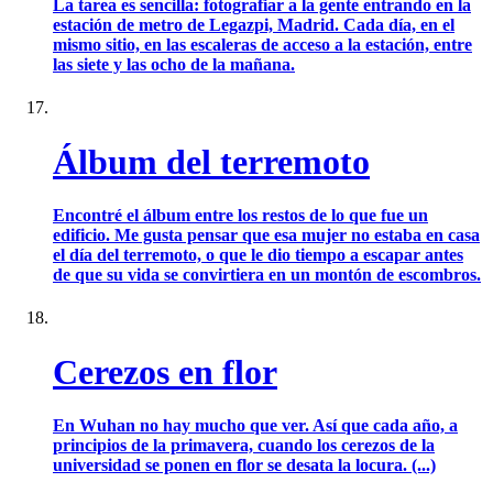
La tarea es sencilla: fotografiar a la gente entrando en la
estación de metro de Legazpi, Madrid. Cada día, en el
mismo sitio, en las escaleras de acceso a la estación, entre
las siete y las ocho de la mañana.
Álbum del terremoto
Encontré el álbum entre los restos de lo que fue un
edificio. Me gusta pensar que esa mujer no estaba en casa
el día del terremoto, o que le dio tiempo a escapar antes
de que su vida se convirtiera en un montón de escombros.
Cerezos en flor
En Wuhan no hay mucho que ver. Así que cada año, a
principios de la primavera, cuando los cerezos de la
universidad se ponen en flor se desata la locura. (...)