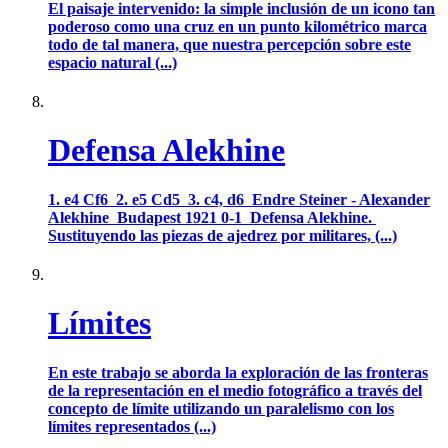
El paisaje intervenido: la simple inclusión de un icono tan
poderoso como una cruz en un punto kilométrico marca
todo de tal manera, que nuestra percepción sobre este
espacio natural (...)
Defensa Alekhine
1. e4 Cf6 2. e5 Cd5 3. c4, d6 Endre Steiner - Alexander
Alekhine Budapest 1921 0-1 Defensa Alekhine.
Sustituyendo las piezas de ajedrez por militares, (...)
Límites
En este trabajo se aborda la exploración de las fronteras
de la representación en el medio fotográfico a través del
concepto de límite utilizando un paralelismo con los
límites representados (...)