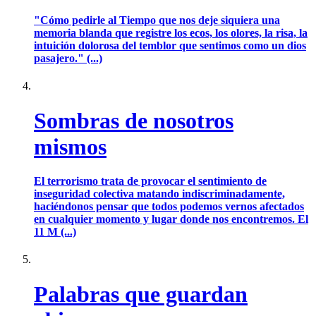
"Cómo pedirle al Tiempo que nos deje siquiera una
memoria blanda que registre los ecos, los olores, la risa, la
intuición dolorosa del temblor que sentimos como un dios
pasajero." (...)
Sombras de nosotros
mismos
El terrorismo trata de provocar el sentimiento de
inseguridad colectiva matando indiscriminadamente,
haciéndonos pensar que todos podemos vernos afectados
en cualquier momento y lugar donde nos encontremos. El
11 M (...)
Palabras que guardan