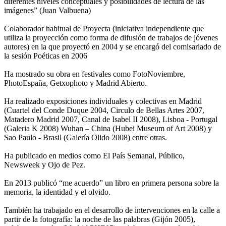
diferentes niveles conceptuales y posibilidades de lectura de las
imágenes” (Juan Valbuena)
Colaborador habitual de Proyecta (iniciativa independiente que
utiliza la proyección como forma de difusión de trabajos de jóvenes
autores) en la que proyectó en 2004 y se encargó del comisariado de
la sesión Poéticas en 2006
Ha mostrado su obra en festivales como FotoNoviembre,
PhotoEspaña, Getxophoto y Madrid Abierto.
Ha realizado exposiciones individuales y colectivas en Madrid
(Cuartel del Conde Duque 2004, Circulo de Bellas Artes 2007,
Matadero Madrid 2007, Canal de Isabel II 2008), Lisboa - Portugal
(Galeria K 2008) Wuhan – China (Hubei Museum of Art 2008) y
Sao Paulo - Brasil (Galería Olido 2008) entre otras.
Ha publicado en medios como El País Semanal, Público,
Newsweek y Ojo de Pez.
En 2013 publicó “me acuerdo” un libro en primera persona sobre la
memoria, la identidad y el olvido.
También ha trabajado en el desarrollo de intervenciones en la calle a
partir de la fotografía: la noche de las palabras (Gijón 2005),