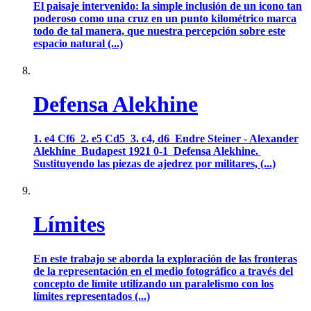
El paisaje intervenido: la simple inclusión de un icono tan
poderoso como una cruz en un punto kilométrico marca
todo de tal manera, que nuestra percepción sobre este
espacio natural (...)
Defensa Alekhine
1. e4 Cf6 2. e5 Cd5 3. c4, d6 Endre Steiner - Alexander
Alekhine Budapest 1921 0-1 Defensa Alekhine.
Sustituyendo las piezas de ajedrez por militares, (...)
Límites
En este trabajo se aborda la exploración de las fronteras
de la representación en el medio fotográfico a través del
concepto de límite utilizando un paralelismo con los
límites representados (...)