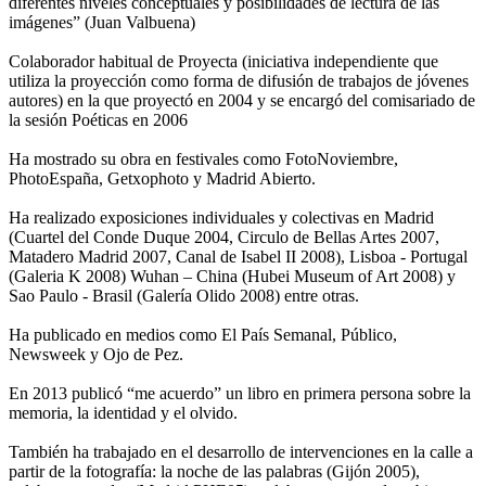
diferentes niveles conceptuales y posibilidades de lectura de las
imágenes” (Juan Valbuena)
Colaborador habitual de Proyecta (iniciativa independiente que
utiliza la proyección como forma de difusión de trabajos de jóvenes
autores) en la que proyectó en 2004 y se encargó del comisariado de
la sesión Poéticas en 2006
Ha mostrado su obra en festivales como FotoNoviembre,
PhotoEspaña, Getxophoto y Madrid Abierto.
Ha realizado exposiciones individuales y colectivas en Madrid
(Cuartel del Conde Duque 2004, Circulo de Bellas Artes 2007,
Matadero Madrid 2007, Canal de Isabel II 2008), Lisboa - Portugal
(Galeria K 2008) Wuhan – China (Hubei Museum of Art 2008) y
Sao Paulo - Brasil (Galería Olido 2008) entre otras.
Ha publicado en medios como El País Semanal, Público,
Newsweek y Ojo de Pez.
En 2013 publicó “me acuerdo” un libro en primera persona sobre la
memoria, la identidad y el olvido.
También ha trabajado en el desarrollo de intervenciones en la calle a
partir de la fotografía: la noche de las palabras (Gijón 2005),