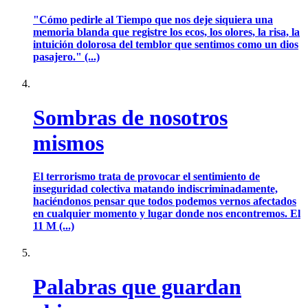
"Cómo pedirle al Tiempo que nos deje siquiera una
memoria blanda que registre los ecos, los olores, la risa, la
intuición dolorosa del temblor que sentimos como un dios
pasajero." (...)
Sombras de nosotros
mismos
El terrorismo trata de provocar el sentimiento de
inseguridad colectiva matando indiscriminadamente,
haciéndonos pensar que todos podemos vernos afectados
en cualquier momento y lugar donde nos encontremos. El
11 M (...)
Palabras que guardan