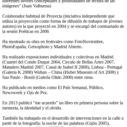
diferentes niveles conceptuales y posibilidades de lectura de las
imágenes” (Juan Valbuena)
Colaborador habitual de Proyecta (iniciativa independiente que
utiliza la proyección como forma de difusión de trabajos de jóvenes
autores) en la que proyectó en 2004 y se encargó del comisariado de
la sesión Poéticas en 2006
Ha mostrado su obra en festivales como FotoNoviembre,
PhotoEspaña, Getxophoto y Madrid Abierto.
Ha realizado exposiciones individuales y colectivas en Madrid
(Cuartel del Conde Duque 2004, Circulo de Bellas Artes 2007,
Matadero Madrid 2007, Canal de Isabel II 2008), Lisboa - Portugal
(Galeria K 2008) Wuhan – China (Hubei Museum of Art 2008) y
Sao Paulo - Brasil (Galería Olido 2008) entre otras.
Ha publicado en medios como El País Semanal, Público,
Newsweek y Ojo de Pez.
En 2013 publicó “me acuerdo” un libro en primera persona sobre la
memoria, la identidad y el olvido.
También ha trabajado en el desarrollo de intervenciones en la calle a
partir de la fotografía: la noche de las palabras (Gijón 2005),