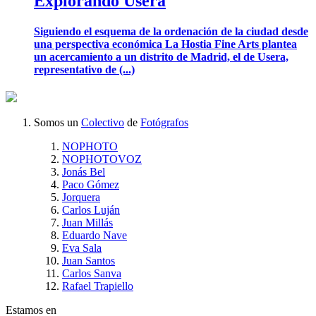
Explorando Usera
Siguiendo el esquema de la ordenación de la ciudad desde
una perspectiva económica La Hostia Fine Arts plantea
un acercamiento a un distrito de Madrid, el de Usera,
representativo de (...)
Somos un
Colectivo
de
Fotógrafos
NOPHOTO
NOPHOTOVOZ
Jonás Bel
Paco Gómez
Jorquera
Carlos Luján
Juan Millás
Eduardo Nave
Eva Sala
Juan Santos
Carlos Sanva
Rafael Trapiello
Estamos en