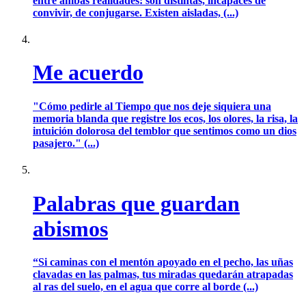
entre ambas realidades: son distintas, incapaces de
convivir, de conjugarse. Existen aisladas, (...)
Me acuerdo
"Cómo pedirle al Tiempo que nos deje siquiera una
memoria blanda que registre los ecos, los olores, la risa, la
intuición dolorosa del temblor que sentimos como un dios
pasajero." (...)
Palabras que guardan
abismos
“Si caminas con el mentón apoyado en el pecho, las uñas
clavadas en las palmas, tus miradas quedarán atrapadas
al ras del suelo, en el agua que corre al borde (...)