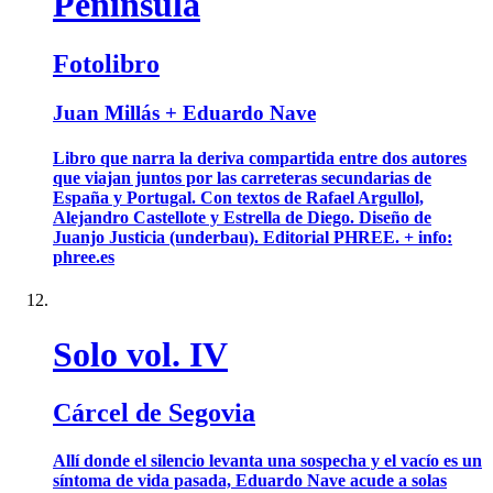
Península
Fotolibro
Juan Millás + Eduardo Nave
Libro que narra la deriva compartida entre dos autores
que viajan juntos por las carreteras secundarias de
España y Portugal. Con textos de Rafael Argullol,
Alejandro Castellote y Estrella de Diego. Diseño de
Juanjo Justicia (underbau). Editorial PHREE. + info:
phree.es
Solo vol. IV
Cárcel de Segovia
Allí donde el silencio levanta una sospecha y el vacío es un
síntoma de vida pasada, Eduardo Nave acude a solas