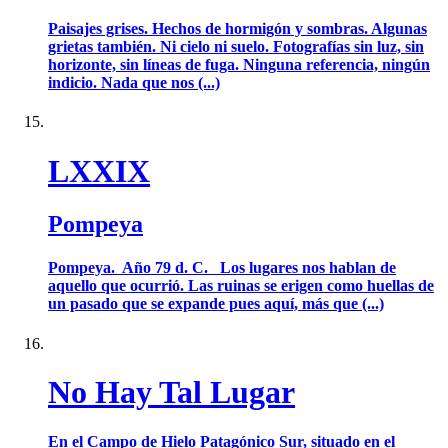
Paisajes grises. Hechos de hormigón y sombras. Algunas
grietas también. Ni cielo ni suelo. Fotografías sin luz, sin
horizonte, sin líneas de fuga. Ninguna referencia, ningún
indicio. Nada que nos (...)
LXXIX
Pompeya
Pompeya. Año 79 d. C. Los lugares nos hablan de
aquello que ocurrió. Las ruinas se erigen como huellas de
un pasado que se expande pues aquí, más que (...)
No Hay Tal Lugar
En el Campo de Hielo Patagónico Sur, situado en el