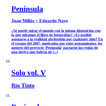
Península
Juan Millás + Eduardo Nave
¿Se puede mirar el mundo con la misma disposición con
la que miramos el libro de fotografías? ¿Es posible
asomarse a la realidad abriéndola por cualquier sitio? En
el verano del 2007, motivados por estos pensamientos, los
autores del proyecto 'Península' pactaron las reglas de
una deriva que habría de (...)
Solo vol. V
Río Tinto