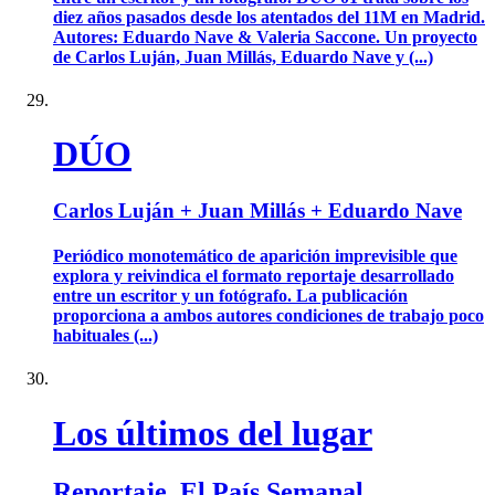
diez años pasados desde los atentados del 11M en Madrid.
Autores: Eduardo Nave & Valeria Saccone. Un proyecto
de Carlos Luján, Juan Millás, Eduardo Nave y (...)
DÚO
Carlos Luján + Juan Millás + Eduardo Nave
Periódico monotemático de aparición imprevisible que
explora y reivindica el formato reportaje desarrollado
entre un escritor y un fotógrafo. La publicación
proporciona a ambos autores condiciones de trabajo poco
habituales (...)
Los últimos del lugar
Reportaje. El País Semanal