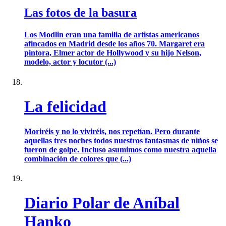
Las fotos de la basura
Los Modlin eran una familia de artistas americanos
afincados en Madrid desde los años 70. Margaret era
pintora, Elmer actor de Hollywood y su hijo Nelson,
modelo, actor y locutor (...)
La felicidad
Moriréis y no lo viviréis, nos repetían. Pero durante
aquellas tres noches todos nuestros fantasmas de niños se
fueron de golpe. Incluso asumimos como nuestra aquella
combinación de colores que (...)
Diario Polar de Aníbal
Hanko