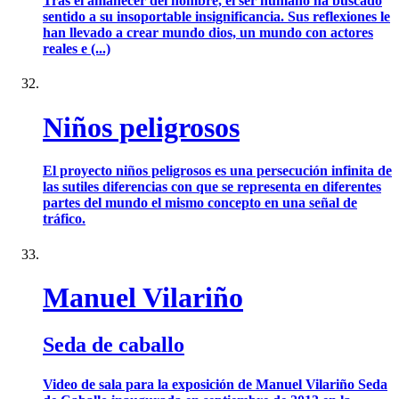
Tras el amanecer del hombre, el ser humano ha buscado
sentido a su insoportable insignificancia. Sus reflexiones le
han llevado a crear mundo dios, un mundo con actores
reales e (...)
Niños peligrosos
El proyecto niños peligrosos es una persecución infinita de
las sutiles diferencias con que se representa en diferentes
partes del mundo el mismo concepto en una señal de
tráfico.
Manuel Vilariño
Seda de caballo
Video de sala para la exposición de Manuel Vilariño Seda