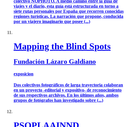
colectivo NOPHOTO. A medio camino entre la guía de
viajes y el diario, esta guía está estructurada en torno a
siete rutas personales por España que recorren conocidas
regiones turísticas. La narración que propone, conducida
por un viajero imaginario que posee (...)
Mapping the Blind Spots
Fundación Lázaro Galdiano
exposicion
Dos colectivos fotográficos de larga trayectoria colaboran
en un proyecto -editorial y expositivo- de reconocimiento
de sus respectivos archivos. En los últimos años, ambos
grupos de fotógrafos han investigado sobre (...)
PSOPLAAINND