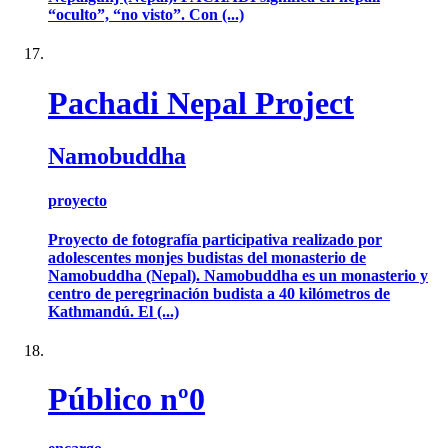
“oculto”, “no visto”. Con (...)
Pachadi Nepal Project
Namobuddha
proyecto
Proyecto de fotografía participativa realizado por
adolescentes monjes budistas del monasterio de
Namobuddha (Nepal). Namobuddha es un monasterio y
centro de peregrinación budista a 40 kilómetros de
Kathmandú. El (...)
Público nº0