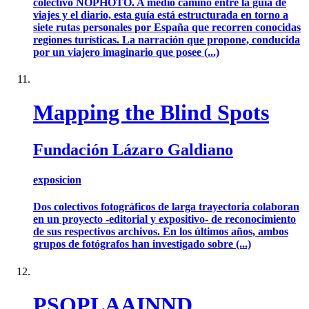
colectivo NOPHOTO. A medio camino entre la guía de
viajes y el diario, esta guía está estructurada en torno a
siete rutas personales por España que recorren conocidas
regiones turísticas. La narración que propone, conducida
por un viajero imaginario que posee (...)
Mapping the Blind Spots
Fundación Lázaro Galdiano
exposicion
Dos colectivos fotográficos de larga trayectoria colaboran
en un proyecto -editorial y expositivo- de reconocimiento
de sus respectivos archivos. En los últimos años, ambos
grupos de fotógrafos han investigado sobre (...)
PSOPLAAINND